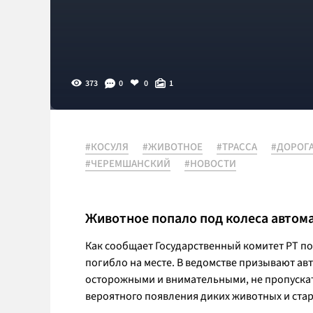
373
0
0
1
#КОСУЛЯ
#ЖИВОТНОЕ
#ТРАССА
#ДОРОГ
#ЧЕРЕМШАНСКИЙ
#НОВОСТИ
Животное попало под колеса автом
Как сообщает Государственный комитет РТ по
погибло на месте. В ведомстве призывают а
осторожными и внимательными, не пропускат
вероятного появления диких животных и стар