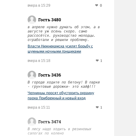
0
вчера в 15:29
Гость 3480
в апреле нужно думать об этом, а в
августе уж осень скоро. само
рассосётся. руководство молодцы.
отработали и решили проблему.
Власти Нижнекамска усилят борьбу с
шумными ночными гонщиками
1
вчера в 15:18
Гость 3436
В городе ходите по бетону! В парке
- грунтовые дорожки- это кайф!!!
Челнинцы просят обустроить окраину
парка Прибрежный и новый вход
1
вчера в 15:11
Гость 3474
В лесу надо ходить в резиновых
сапогах по колено