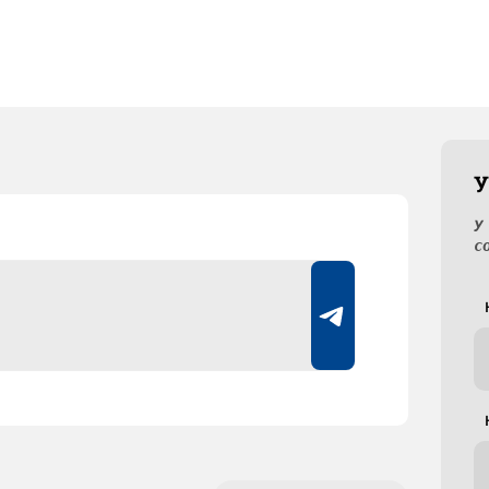
У
У
с