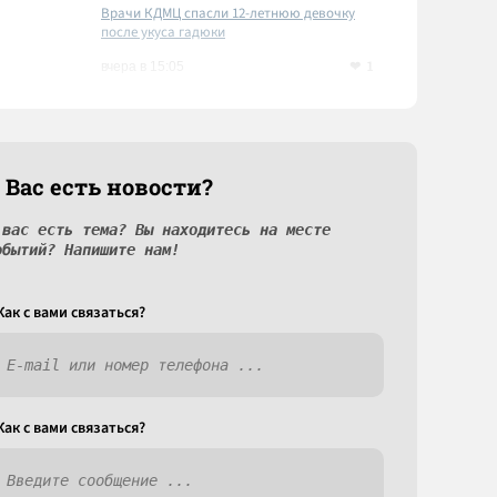
Врачи КДМЦ спасли 12-летнюю девочку
после укуса гадюки
1
вчера в 15:05
 Вас есть новости?
 вас есть тема? Вы находитесь на месте
обытий? Напишите нам!
Как c вами связаться?
Как c вами связаться?