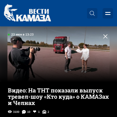
23 июн в 13:23
Видео: На ТНТ показали выпуск
тревел-шоу «Кто куда» о КАМАЗах
и Челнах
3100
10
1
2