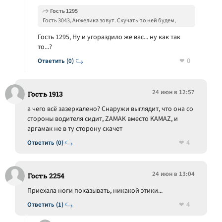
Гость 1295
Гость 3043, Анжелика зовут. Скучать по ней будем,
красивая потому что.
Гость 1295, Ну и угораздило же вас... ну как так
то...?
0
Ответить (0)
24 июн в 12:57
Гость 1913
а чего всё зазеркалено? Снаружи выглядит, что она со
стороны водителя сидит, ZAMAK вместо KAMAZ, и
аргамак не в ту сторону скачет
4
Ответить (0)
24 июн в 13:04
Гость 2254
Приехала ноги показывать, никакой этики...
4
Ответить (1)