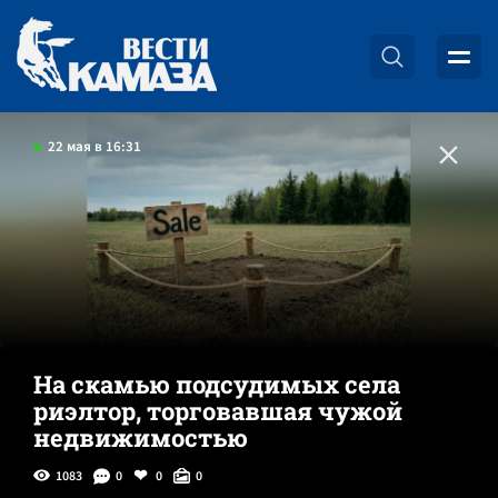
22 мая в 16:31
На скамью подсудимых села
риэлтор, торговавшая чужой
недвижимостью
1083
0
0
0