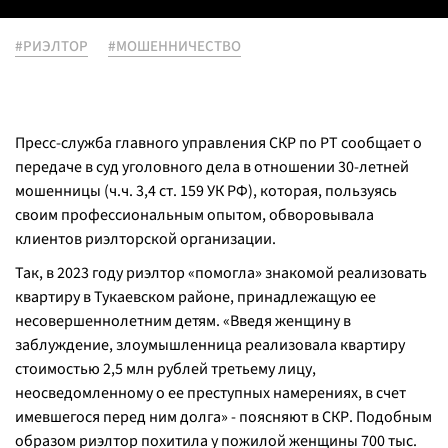
#РИЭЛТОР
#МОШЕННИЧЕСТВО
Пресс-служба главного управления СКР по РТ сообщает о
передаче в суд уголовного дела в отношении 30-летней
мошенницы (ч.ч. 3,4 ст. 159 УК РФ), которая, пользуясь
своим профессиональным опытом, обворовывала
клиентов риэлторской организации.
Так, в 2023 году риэлтор «помогла» знакомой реализовать
квартиру в Тукаевском районе, принадлежащую ее
несовершеннолетним детям. «Введя женщину в
заблуждение, злоумышленница реализовала квартиру
стоимостью 2,5 млн рублей третьему лицу,
неосведомленному о ее преступных намерениях, в счет
имевшегося перед ним долга» - поясняют в СКР. Подобным
образом риэлтор похитила у пожилой женщины 700 тыс.