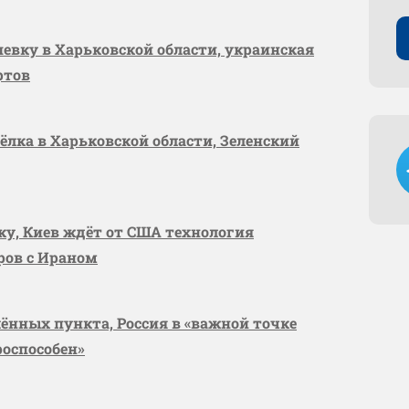
шевку в Харьковской области, украинская
ртов
сёлка в Харьковской области, Зеленский
вку, Киев ждёт от США технология
оров с Ираном
лённых пункта, Россия в «важной точке
роспособен»