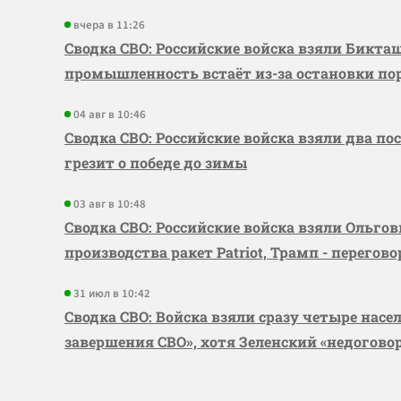
вчера в 11:26
Сводка СВО: Российские войска взяли Бикта
промышленность встаёт из-за остановки по
04 авг в 10:46
Сводка СВО: Российские войска взяли два по
грезит о победе до зимы
03 авг в 10:48
Сводка СВО: Российские войска взяли Ольго
производства ракет Patriot, Трамп - перегов
31 июл в 10:42
Сводка СВО: Войска взяли сразу четыре насе
завершения СВО», хотя Зеленский «недогово