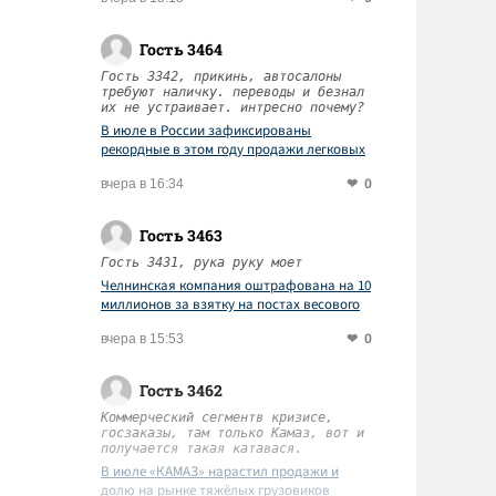
Гость 3464
Гость 3342, прикинь, автосалоны
требуют наличку. переводы и безнал
их не устраивает. интресно почему?
В июле в России зафиксированы
рекордные в этом году продажи легковых
автомобилей
0
вчера в 16:34
Гость 3463
Гость 3431, рука руку моет
Челнинская компания оштрафована на 10
миллионов за взятку на постах весового
контроля
0
вчера в 15:53
Гость 3462
Коммерческий сегментв кризисе,
госзаказы, там только Камаз, вот и
получается такая катавася.
В июле «КАМАЗ» нарастил продажи и
долю на рынке тяжёлых грузовиков