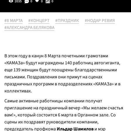
2035
0
0
0
#8 МАРТА
#КОНЦЕРТ
#ПРАЗДНИК
#НОДАР РЕВИЯ
#АЛЕКСАНДРА БЕЛЯКОВА
В этом году в канун 8 Марта почетными грамотами
«КАМАЗа» будут награждены 140 работниц автогиганта,
еще 139 женщин будут поощрены благодарственными
письмами. Поздравления они примут на сценах
праздничных программ в подразделениях «КАМАЗа» и в
коллективах.
Самые активные работницы компании получат
приглашение на праздничный вечер «Мы желаем счастья
вам!», который состоится 6 марта в Органном зале. Со
сцены их поздравят руководители компании,
председатель профкома
Ильдар Шамилов
и мэр