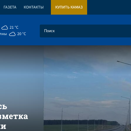
ГАЗЕТА
КОНТАКТЫ
КУПИТЬ КАМАЗ
21 °C
елны
20 °C
сь
зметка
ии