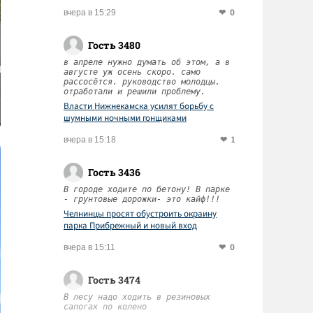
0
вчера в 15:29
Гость 3480
в апреле нужно думать об этом, а в
августе уж осень скоро. само
рассосётся. руководство молодцы.
отработали и решили проблему.
Власти Нижнекамска усилят борьбу с
шумными ночными гонщиками
1
вчера в 15:18
Гость 3436
В городе ходите по бетону! В парке
- грунтовые дорожки- это кайф!!!
Челнинцы просят обустроить окраину
парка Прибрежный и новый вход
0
вчера в 15:11
Гость 3474
В лесу надо ходить в резиновых
сапогах по колено