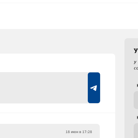
У
У
с
18 июн в 17:28