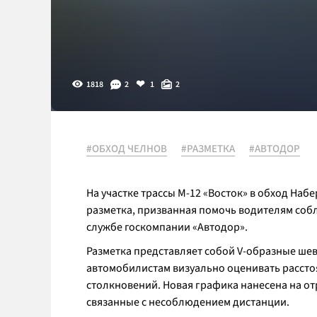
1818
2
1
2
#ОБХОД ЧЕЛНОВ
#РАЗМЕТКА
#АВТОДОР
На участке трассы М-12 «Восток» в обход На
разметка, призванная помочь водителям соб
службе госкомпании «Автодор».
Разметка представляет собой V-образные ше
автомобилистам визуально оценивать расстоя
столкновений. Новая графика нанесена на от
связанные с несоблюдением дистанции.