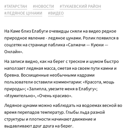
#ТАТАРСТАН
#НОВОСТИ
#ТУКАЕВСКИЙ РАЙОН
#ЛЕДЯНОЕ ЦУНАМИ
#ВИДЕО
На Каме близ Елабуги очевидцы сняли на видео редкое
природное явление - ледяное цунами. Ролик появился в
соцсетях на странице паблика «Салмачи — Куюки —
Онлайн».
На записи видно, как на берег с треском и шумом быстро
наползает ледяная масса, сметая на своем пути камни и
бревна. Восхищенные необычными кадрами
пользователи оставили комментарии: «
Красота, мощь
природы
»; «
Залипла, увезите меня в Елабугу
»;
«
Изумительно
», «
Очень красиво
».
Ледяное цунами можно наблюдать на водоемах весной во
время перепадов температур. Глыбы льда разной
структуры и плотности начинают движение и
выдавливают друг друга на берег.