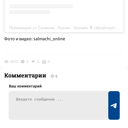
Публикация от Салмачи - Куюки - Онлайн 🔝 (@salmachi_online)
Фото и видео: salmachi_online
2972
6
0
0
Комментарии
6