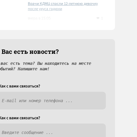
Врачи КДМЦ спасли 12-летнюю девочку
после укуса гадюки
1
вчера в 15:05
 Вас есть новости?
 вас есть тема? Вы находитесь на месте
обытий? Напишите нам!
Как c вами связаться?
Как c вами связаться?