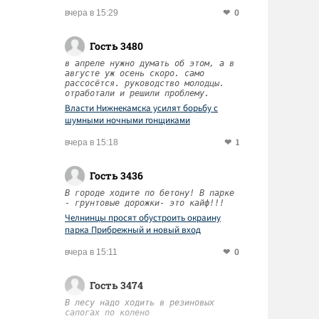
0
вчера в 15:29
Гость 3480
в апреле нужно думать об этом, а в
августе уж осень скоро. само
рассосётся. руководство молодцы.
отработали и решили проблему.
Власти Нижнекамска усилят борьбу с
шумными ночными гонщиками
1
вчера в 15:18
Гость 3436
В городе ходите по бетону! В парке
- грунтовые дорожки- это кайф!!!
Челнинцы просят обустроить окраину
парка Прибрежный и новый вход
0
вчера в 15:11
Гость 3474
В лесу надо ходить в резиновых
сапогах по колено