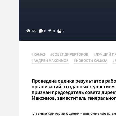
329
0
0
0
#КАМАЗ
#СОВЕТ ДИРЕКТОРОВ
#ЛУЧШИЙ ПР
#АНДРЕЙ МАКСИМОВ
#НОВОСТИ КАМАЗА
#
Проведена оценка результатов раб
организаций, созданных с участием
признан председатель совета дире
Максимов, заместитель генерально
Главные критерии оценки – выполнение план