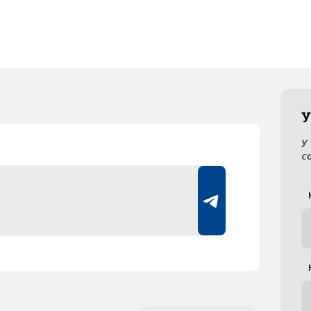
У
У
с