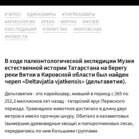
#ЧЕРЕП
#ДИНОЗАВРЫ
#ПАРЙЕАЗАВРЫ
#АРХЕОЛОГИЯ
#РЕКА
#ВЯТКА
#МУЗЕЙ
#ЭКСПЕДИЦИЯ
#ТАТАРСТАН
#КИРОВСКАЯ
#НОВОСТИ
В ходе палеонтологической экспедиции Музея
естественной истории Татарстана на берегу
реки Вятки в Кировской области был найден
череп «Deltavjatia vjatkensis» (дельтавятия).
Дельтавятия - это парейазавр, живший в период с 265 по
252,3 миллионов лет назад - татарский ярус Пермского
периода. Травоядное животное достигало в длину двух
метров и имело прочную шкуру. Обитало в каламитовых
(вымершие древовидные хвощи) и папоротниковых лесах,
передвигаясь по ним большими группами.