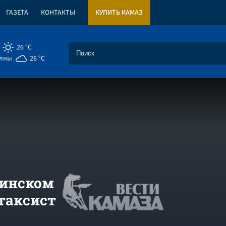
ГАЗЕТА
КОНТАКТЫ
КУПИТЬ КАМАЗ
26 °C
елны
26 °C
линском
 таксист