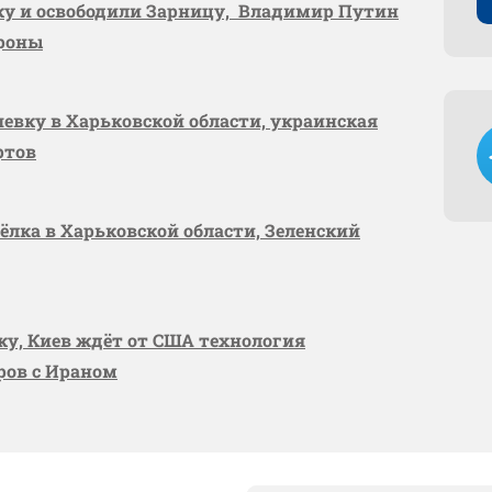
вку и освободили Зарницу, Владимир Путин
ороны
шевку в Харьковской области, украинская
ртов
сёлка в Харьковской области, Зеленский
вку, Киев ждёт от США технология
оров с Ираном