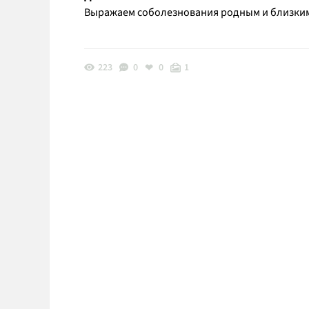
Выражаем соболезнования родным и близки
223
0
0
1