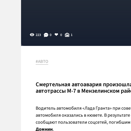
223
0
0
1
#АВТО
Смертельная автоавария произошла 
автотрассы М-7 в Мензелинском рай
Водитель автомобиля «Лада Гранта» при сове
автомобиля оказались в кювете. В результат
сообщают пользователи соцсетей, погибшим 
Домнин
.