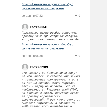
Власти Нижнекамска усилят борьбу с
шумными ночными гонщиками
0
сегодня в 07:22
Гость 3341
Правильно, нужно вообще запретить
продажу этих транспортных средств,
которые только мешают жить спокойно
Власти Нижнекамска усилят борьбу с
шумными ночными гонщиками
0
сегодня в 06:38
Гость 3289
Это сколько же бездельников живут
на мои налоги. И главное как звучит
- транспортная прокуратура, т.е. в
40 лет на пенсию, можно нарушать
закон - штраф не положен, это же
необходимость. Руководителей ГИМС,
на сколько я помню, ежегодно судят
за продажу водительских
удостоверений. И вот кучка этого...
выявляет нарушения. А давайте на
100% угадаю кого оштрафовали и