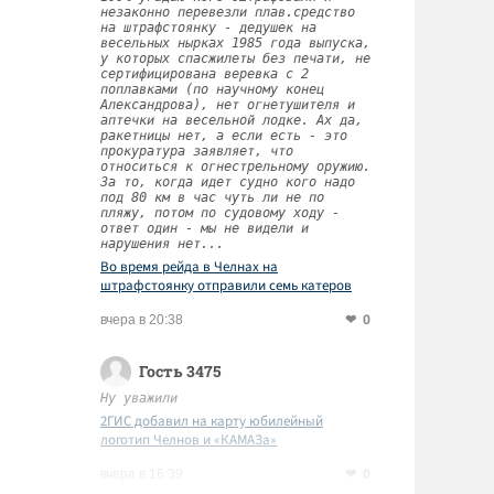
незаконно перевезли плав.средство
на штрафстоянку - дедушек на
весельных нырках 1985 года выпуска,
у которых спасжилеты без печати, не
сертифицирована веревка с 2
поплавками (по научному конец
Александрова), нет огнетушителя и
аптечки на весельной лодке. Ах да,
ракетницы нет, а если есть - это
прокуратура заявляет, что
относиться к огнестрельному оружию.
За то, когда идет судно кого надо
под 80 км в час чуть ли не по
пляжу, потом по судовому ходу -
ответ один - мы не видели и
нарушения нет...
Во время рейда в Челнах на
штрафстоянку отправили семь катеров
0
вчера в 20:38
Гость 3475
Ну уважили
2ГИС добавил на карту юбилейный
логотип Челнов и «КАМАЗа»
0
вчера в 16:39