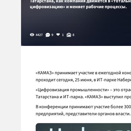
Татарстана, как компания движется в «тоталь
цифровизацию» и меняет рабочие процессы.
4427
9
1
8
«КАМАЗ» принимает участие в ежегодной ко
проходит сегодня, 25 июня, в ИТ-парке Набе
«Цифровизация промышленности» – это отра
Татарстана и ИТ-парка. «КАМАЗ» выступил п
В конференции принимают участие более 30
предприятий, представители органов власти