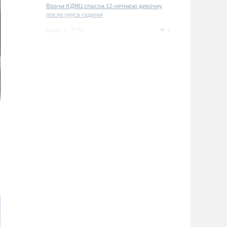
Врачи КДМЦ спасли 12-летнюю девочку
после укуса гадюки
1
вчера в 15:05