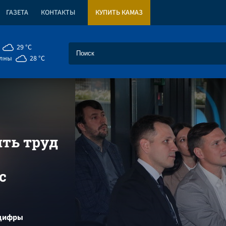
ГАЗЕТА
КОНТАКТЫ
КУПИТЬ КАМАЗ
29 °C
елны
28 °C
ть труд
с
нцифры