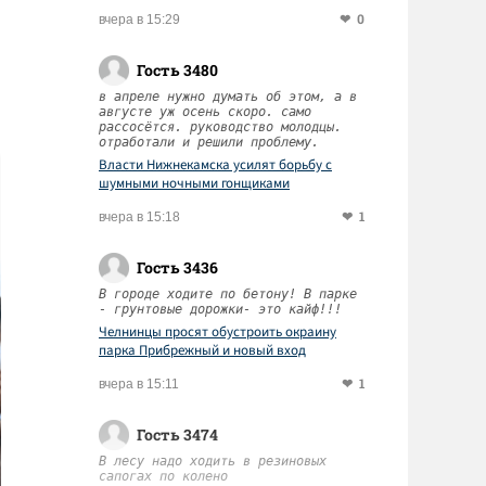
0
вчера в 15:29
Гость 3480
в апреле нужно думать об этом, а в
августе уж осень скоро. само
рассосётся. руководство молодцы.
отработали и решили проблему.
Власти Нижнекамска усилят борьбу с
шумными ночными гонщиками
1
вчера в 15:18
Гость 3436
В городе ходите по бетону! В парке
- грунтовые дорожки- это кайф!!!
Челнинцы просят обустроить окраину
парка Прибрежный и новый вход
1
вчера в 15:11
Гость 3474
В лесу надо ходить в резиновых
сапогах по колено