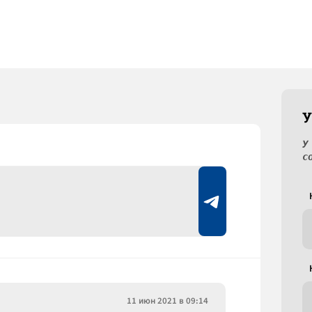
У
У
с
11 июн 2021 в 09:14