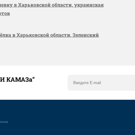
шевку в Харьковской области, украинская
ртов
сёлка в Харьковской области, Зеленский
ТИ КАМАЗа”
елнов