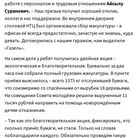
работе с персоналом и трудовым отношениям
Айсылу
Суранович.
– Наш призыв получил хороший отклик,
коллеги нас поддержали. Во внутреннем дворике
столовой НТЦ был организовали сбор макулатуры – в
офисах её всегда предостаточно, зачастую не знаешь, куда
девать. Договорились с нашим гаражом, нам выделили
«Газель».
На самом деле у ребят получилась двойная акция –
экологическая и благотворительная. Буквально за два
часа они собрали полный грузовик макулатуры. В пункте
приёма выяснилось – всего 1375 кг отслужившей бумаги,
что соизмеримо со спасёнными от вырубки 18 деревьями.
На совещании Совета молодёжи решили вырученные 11
тысяч рублей направить на помощь новорождённым
детям-отказникам.
– Так как это благотворительная акция, фиксировать, кто
сколько принёс бумаги, не стали. Только на словах
поблагодарили каждого. Обязательно проведём такую