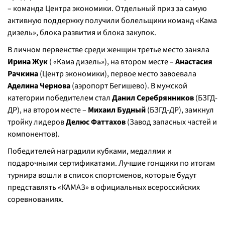
– команда Центра экономики. Отдельный приз за самую
активную поддержку получили болельщики команд «Кама
дизель», блока развития и блока закупок.
В личном первенстве среди женщин третье место заняла
Ирина Жук
( «Кама дизель»), на втором месте –
Анастасия
Рачкина
(Центр экономики), первое место завоевала
Аделина Чернова
(аэропорт Бегишево). В мужской
категории победителем стал
Данил Серебрянников
(БЗГД-
ДР), на втором месте –
Михаил Будный
(БЗГД-ДР), замкнул
тройку лидеров
Делюс Фаттахов
(Завод запасных частей и
компонентов).
Победителей наградили кубками, медалями и
подарочными сертификатами. Лучшие гонщики по итогам
турнира вошли в список спортсменов, которые будут
представлять «КАМАЗ» в официальных всероссийских
соревнованиях.