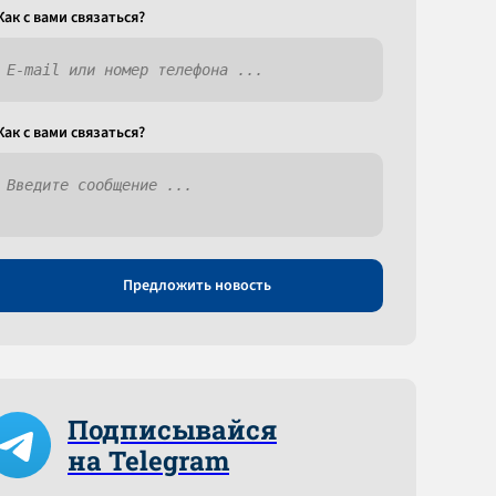
Как c вами связаться?
Как c вами связаться?
Предложить новость
Подписывайся
на Telegram