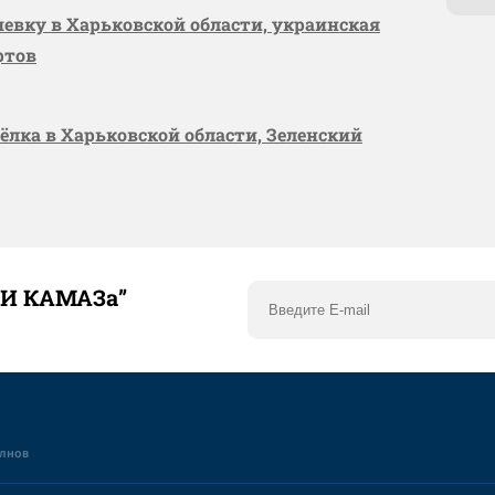
шевку в Харьковской области, украинская
ртов
сёлка в Харьковской области, Зеленский
ТИ КАМАЗа”
елнов