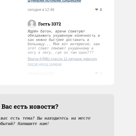
шумными ночными гонщиками
0
сегодня в 12:48
Гость 3372
Ядрён батон, врачи советуют
обездвижить укушенную конечность и
как можно быстрее доставить в
больницу... Мне вот интересно, как
этот совет поможет укушенному в
ногу в лесу, где он там один???
Врачи КДМЦ спасли 12-летнюю девочку
после укуса гадюки
0
сегодня в 12:42
 Вас есть новости?
 вас есть тема? Вы находитесь на месте
обытий? Напишите нам!