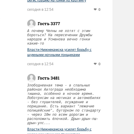
регистрацию на гонки по картингу
0
сегодня в 12:54
Гость 3377
А почему Челны не хотят с этим
бороться? На пересечении Дружбы
народов и Усманова вечно гонки
какие-то
Власти Нижнекамска усилят борьбу с
шумными ночными гонщиками
0
сегодня в 12:54
Гость 3481
Злободневная тема - в спальных
районах Автограда необходима
тишина, особенно в ночное время.
Лоботрясам на мотиках и автомобилях
- без глушителей, осуждение и
порицание. Есть вариант "лежачие
полицейские", бугорком по стандарту
- через 10м по всем дорогам и
расположить ёлочкой. Дрын-дрын-пш-
дрын-упс...
Власти Нижнекамска усилят борьбу с