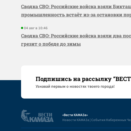
Сводка СВО: Российские войска взяли Бикта
промышленность встаёт из-за остановки по
04 авг в 10:46
Сводка СВО: Российские войска взяли два по
грезит о победе до зимы
Подпишись на рассылку “ВЕС
Узнaвай первым о новостях твоего города!
«Вести КАМАЗа»
Новости КАМАЗа | События Набережных Ч