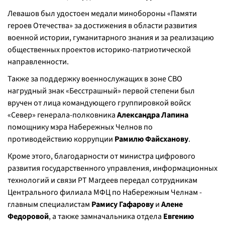
Левашов был удостоен медали минобороны «Памяти
героев Отечества» за достижения в области развития
военной истории, гуманитарного знания и за реализацию
общественных проектов историко-патриотической
направленности.
Также за поддержку военнослужащих в зоне СВО
нагрудный знак «Бесстрашный» первой степени был
вручен от лица командующего группировкой войск
«Север» генерала-полковника
Александра Лапина
помощнику мэра Набережных Челнов по
противодействию коррупции
Рамилю Файсханову
.
Кроме этого, благодарности от министра цифрового
развития государственного управления, информационных
технологий и связи РТ Магдеев передал сотрудникам
Центрального филиала МФЦ по Набережным Челнам -
главным специалистам
Рамису Гафарову
и
Алене
Федоровой
, а также замначальника отдела
Евгению