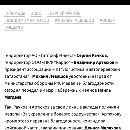
#НАГРАДЫ
#СВО
#СЕРГЕЙ РАЧКОВ
#ВЛАДИМИР АРТЮХОВ
#МИХАИЛ ЛЕВАШОВ
#ОРДЕН
#МЕДАЛЬ
Гендиректор АО «Татпроф Инвест»
Сергей Рачков
,
гендиректор ООО «ПКФ "Кардо"»
Владимир Артюхов
и
президент ассоциации «НП "Логистика и автоперевозки
Татарстана"»
Михаил Левашов
удостоены наград от
Министерства обороны РФ. Медали и благодарности
сегодня передал им мэр Набережных Челнов
Наиль
Магдеев
.
Так, Рачков и Артюхов за свои личные вклады получили
медали «За укрепление боевого содружества». Артюхову
кроме этого передана благодарность командира
войсковой части, гвардии полковника
Дениса Малахова
.