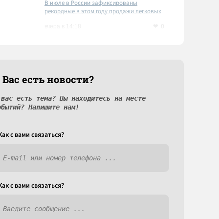
В июле в России зафиксированы
рекордные в этом году продажи легковых
автомобилей
0
вчера в 14:18
 Вас есть новости?
 вас есть тема? Вы находитесь на месте
обытий? Напишите нам!
Как c вами связаться?
Как c вами связаться?