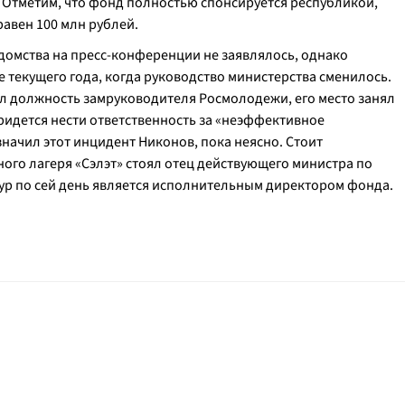
й. Отметим, что фонд полностью спонсируется республикой,
авен 100 млн рублей.
домства на пресс-конференции не заявлялось, однако
 текущего года, когда руководство министерства сменилось.
ял должность замруководителя Росмолодежи, его место занял
ридется нести ответственность за «неэффективное
начил этот инцидент Никонов, пока неясно. Стоит
ного лагеря «Сэлэт» стоял отец действующего министра по
мур по сей день является исполнительным директором фонда.