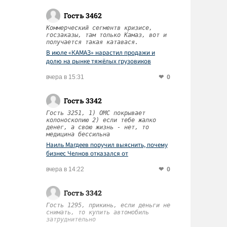
Гость 3462
Коммерческий сегментв кризисе,
госзаказы, там только Камаз, вот и
получается такая катавася.
В июле «КАМАЗ» нарастил продажи и
долю на рынке тяжёлых грузовиков
0
вчера в 15:31
Гость 3342
Гость 3251, 1) ОМС покрывает
колоноскопию 2) если тебе жалко
денег, а свою жизнь - нет, то
медицина бессильна
Наиль Магдеев поручил выяснить, почему
бизнес Челнов отказался от
диспансеризации работников
0
вчера в 14:22
Гость 3342
Гость 1295, прикинь, если деньги не
снимать, то купить автомобиль
затруднительно