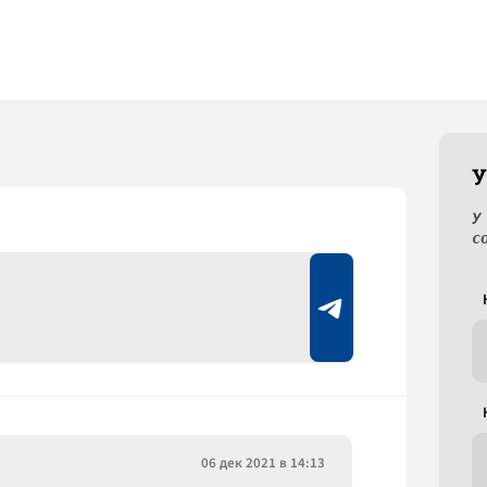
У
У
с
06 дек 2021 в 14:13