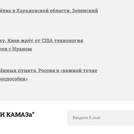
сёлка в Харьковской области, Зеленский
вку, Киев ждёт от США технология
оров с Ираном
лённых пункта, Россия в «важной точке
роспособен»
ТИ КАМАЗа”