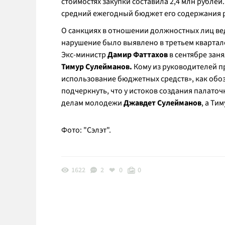
стоимостях закупки составила 2,4 млн рубле
средний ежегодный бюджет его содержания р
О санкциях в отношении должностных лиц ве
нарушение было выявлено в третьем квартале
Экс-министр
Дамир Фаттахов
в сентябре зан
Тимур Сулейманов.
Кому из руководителей п
использование бюджетных средств», как обоз
подчеркнуть, что у истоков создания палаточ
делам молодежи
Джавдет Сулейманов
, а Ти
Фото: "Сэлэт".
1622
2
0
0