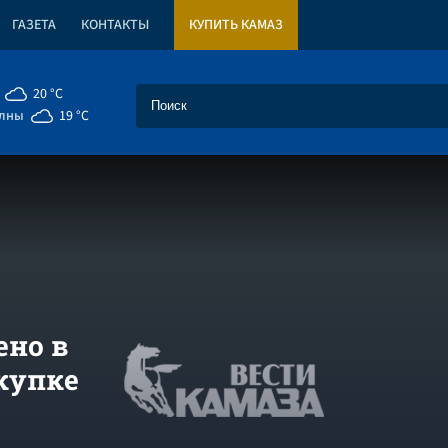
ГАЗЕТА
КОНТАКТЫ
КУПИТЬ КАМАЗ
20 °C
елны
19 °C
но в
купке