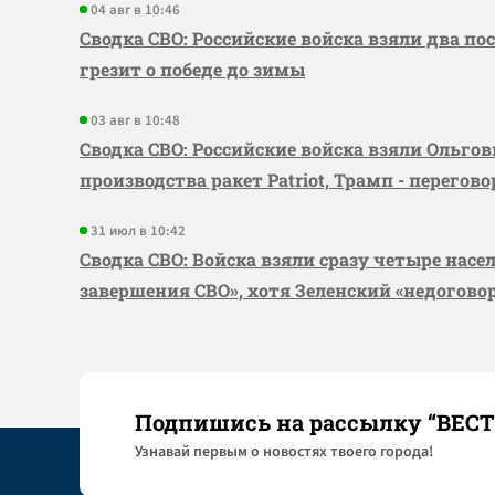
04 авг в 10:46
Сводка СВО: Российские войска взяли два по
грезит о победе до зимы
03 авг в 10:48
Сводка СВО: Российские войска взяли Ольго
производства ракет Patriot, Трамп - перегов
31 июл в 10:42
Сводка СВО: Войска взяли сразу четыре насе
завершения СВО», хотя Зеленский «недогово
Подпишись на рассылку “ВЕС
Узнaвай первым о новостях твоего города!