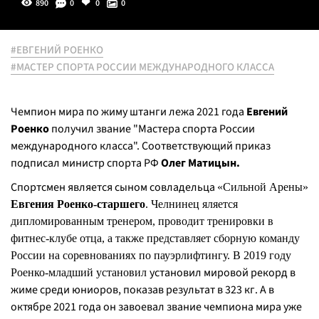
890
0
0
0
#ЕВГЕНИЙ РОЕНКО
#МАСТЕР СПОРТА РОССИИ МЕЖДУНАРОДНОГО КЛАССА
Чемпион мира по жиму штанги лежа 2021 года
Евгений
Роенко
получил звание "Мастера спорта России
международного класса". Соответствующий приказ
подписал министр спорта РФ
Олег Матицын.
Спортсмен является сыном совладельца
«Сильной Арены»
Евгения Роенко-старшего
. Челнинец яляется
дипломированным тренером, проводит тренировки в
фитнес-клубе отца, а также представляет сборную команду
России на соревнованиях по пауэрлифтингу. В 2019 году
установил мировой рекорд в
Роенко-младший установил
жиме среди юниоров, показав результат в 323 кг. А в
октябре 2021 года он завоевал звание чемпиона мира уже