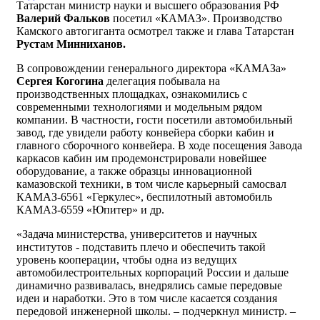
Татарстан министр науки и высшего образования РФ
Валерий Фальков
посетил «КАМАЗ». Производство
Камского автогиганта осмотрел также и глава Татарстан
Рустам Минниханов.
В сопровождении генерального директора «КАМАЗа»
Сергея Когогина
делегация побывала на
производственных площадках, ознакомились с
современными технологиями и модельным рядом
компании. В частности, гости посетили автомобильный
завод, где увидели работу конвейера сборки кабин и
главного сборочного конвейера. В ходе посещения Завода
каркасов кабин им продемонстрировали новейшее
оборудование, а также образцы инновационной
камазовской техники, в том числе карьерный самосвал
КАМАЗ-6561 «Геркулес», беспилотный автомобиль
КАМАЗ-6559 «Юпитер» и др.
«Задача министерства, университетов и научных
институтов - подставить плечо и обеспечить такой
уровень кооперации, чтобы одна из ведущих
автомобилестроительных корпораций России и дальше
динамично развивалась, внедрялись самые передовые
идеи и наработки. Это в том числе касается создания
передовой инженерной школы. – подчеркнул министр. –