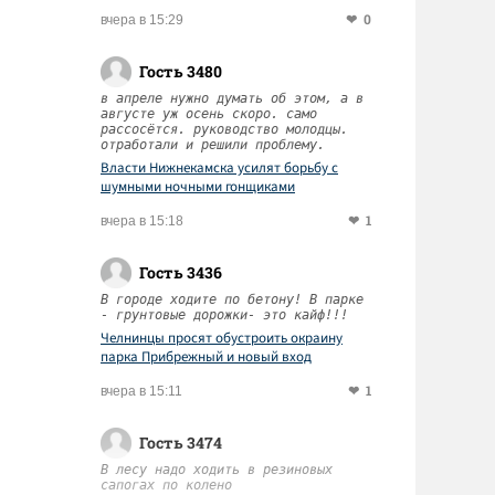
0
вчера в 15:29
Гость 3480
в апреле нужно думать об этом, а в
августе уж осень скоро. само
рассосётся. руководство молодцы.
отработали и решили проблему.
Власти Нижнекамска усилят борьбу с
шумными ночными гонщиками
1
вчера в 15:18
Гость 3436
В городе ходите по бетону! В парке
- грунтовые дорожки- это кайф!!!
Челнинцы просят обустроить окраину
парка Прибрежный и новый вход
1
вчера в 15:11
Гость 3474
В лесу надо ходить в резиновых
сапогах по колено