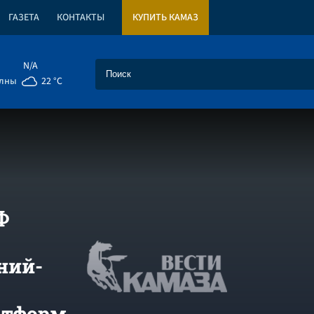
ГАЗЕТА
КОНТАКТЫ
КУПИТЬ КАМАЗ
N/A
елны
22 °C
Ф
ний-
атформ