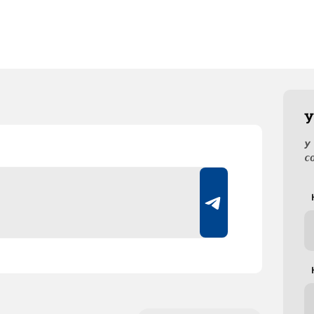
У
У
с