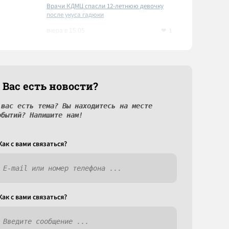
Врачи КДМЦ спасли 12-летнюю девочку
после укуса гадюки
1
вчера в 15:05
 Вас есть новости?
 вас есть тема? Вы находитесь на месте
обытий? Напишите нам!
Как c вами связаться?
Как c вами связаться?