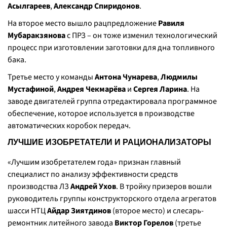
Асылгареев
,
Александр Спиридонов
.
На второе место вышло рацпредложение
Равиля
Мубаракзянова
с ПРЗ – он тоже изменил технологический
процесс при изготовлении заготовки для дна топливного
бака.
Третье место у команды
Антона Чунарева
,
Людмилы
Мустафиной
,
Андрея Чекмарёва
и
Сергея Ларина
. На
заводе двигателей группа отредактировала программное
обеспечение, которое используется в производстве
автоматических коробок передач.
ЛУЧШИЕ ИЗОБРЕТАТЕЛИ И РАЦИОНАЛИЗАТОРЫ
«Лучшим изобретателем года» признан главный
специалист по анализу эффективности средств
производства ЛЗ
Андрей Ухов
. В тройку призеров вошли
руководитель группы конструкторского отдела агрегатов
шасси НТЦ
Айдар Зиятдинов
(второе место) и слесарь-
ремонтник литейного завода
Виктор Горелов
(третье