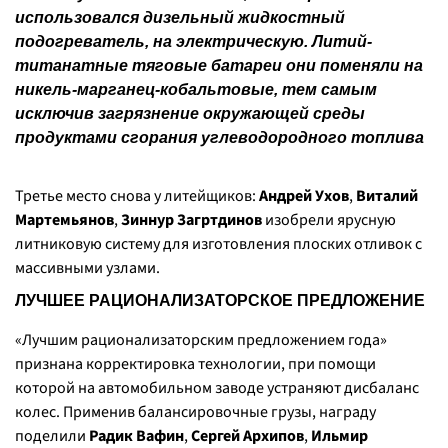
использовался дизельный жидкостный
подогреватель, на электрическую. Литий-
титанатные тяговые батареи они поменяли на
никель-марганец-кобальтовые, тем самым
исключив загрязнение окружающей среды
продуктами сгорания углеводородного топлива
Третье место снова у литейщиков:
Андрей Ухов
,
Виталий
Мартемьянов
,
Зиннур Загртдинов
изобрели ярусную
литниковую систему для изготовления плоских отливок с
массивными узлами.
ЛУЧШЕЕ РАЦИОНАЛИЗАТОРСКОЕ ПРЕДЛОЖЕНИЕ
«Лучшим рационализаторским предложением года»
признана корректировка технологии, при помощи
которой на автомобильном заводе устраняют дисбаланс
колес. Применив балансировочные грузы, награду
поделили
Радик Вафин
,
Сергей Архипов
,
Ильмир