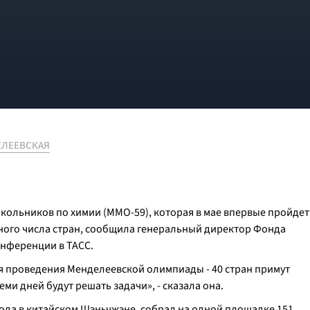
ЕЛЕЕВСКАЯ
ольников по химии (ММО-59), которая в мае впервые пройдет
дного числа стран, сообщила генеральный директор Фонда
онференции в ТАСС.
емя проведения Менделеевской олимпиады - 40 стран примут
ми дней будут решать задачи», - сказала она.
ода в китайском Шэньчжэне, собрал на одной площадке 151