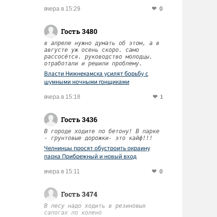
0
вчера в 15:29
Гость 3480
в апреле нужно думать об этом, а в
августе уж осень скоро. само
рассосётся. руководство молодцы.
отработали и решили проблему.
Власти Нижнекамска усилят борьбу с
шумными ночными гонщиками
1
вчера в 15:18
Гость 3436
В городе ходите по бетону! В парке
- грунтовые дорожки- это кайф!!!
Челнинцы просят обустроить окраину
парка Прибрежный и новый вход
0
вчера в 15:11
Гость 3474
В лесу надо ходить в резиновых
сапогах по колено