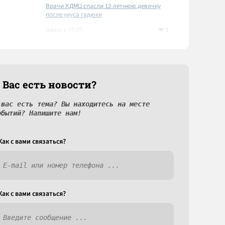
Врачи КДМЦ спасли 12-летнюю девочку
после укуса гадюки
1
вчера в 15:05
 Вас есть новости?
 вас есть тема? Вы находитесь на месте
обытий? Напишите нам!
Как c вами связаться?
Как c вами связаться?