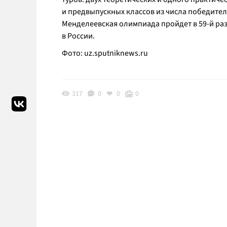
и предвыпускных классов из числа победител
Менделеевская олимпиада пройдет в 59-й раз
в России.
Фото:
uz.sputniknews.ru
317
0
0
0