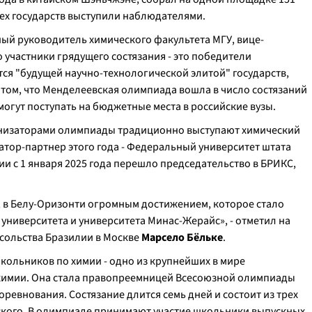
рех государств выступили наблюдателями.
ый руководитель химического факультета МГУ, вице-
о участники грядущего состязания - это победители
ся "будущей научно-технологической элитой" государств,
том, что Менделеевская олимпиада вошла в число состязаний
огут поступать на бюджетные места в российские вузы.
ганизаторами олимпиады традиционно выступают химический
тор-партнер этого года - Федеральный университет штата
ии с 1 января 2025 года перешло председательство в БРИКС,
 в Белу-Оризонти огромным достижением, которое стало
университета и университета Минас-Жерайс», - отметил на
осольства Бразилии в Москве
Марсело Бёльке
.
ольников по химии - одно из крупнейших в мире
химии. Она стала правопреемницей Всесоюзной олимпиады
ревнования. Состязание длится семь дней и состоит из трех
еского. В олимпиаде принимают участие школьники выпускных