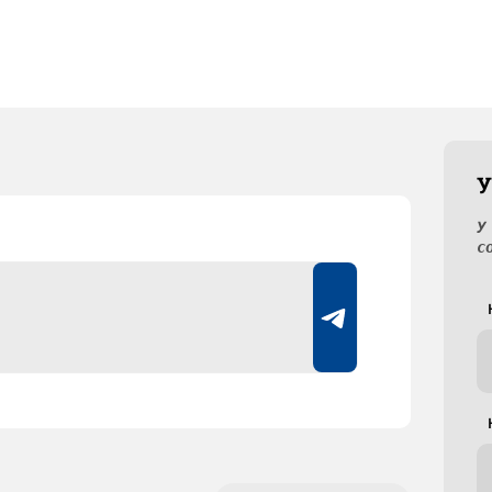
У
У
с