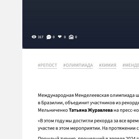
317
0
0
0
#РЕПОСТ
#ОЛИМПИАДА
#ХИМИЯ
#МЕНД
Международная Менделеевская олимпиада шк
в Бразилии, объединит участников из рекор
Мельниченко
Татьяна Журавлева
на пресс-к
«В этом году мы достигли рекорда за все вр
участие в этом мероприятии. На протяжении се
Прошлый турнир, прошедший в апреле 2024 г