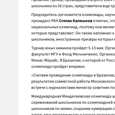
школьника из 26 стран, представители еще т
Председатель оргкомитета олимпиады, научн
президент РАН
Степан Калмыков
отметил, чт
национальных олимпиад, поэтому они являют
которые представляют. Он также напомнил о 
школьников, иностранные призеры которых м
Турнир юных химиков пройдет 5-13 мая. Ор
факультет МГУ и Фонд Мельниченко. Организа
Минас-Жерайс. В Бразилии, к которой от Росс
олимпиада пройдет впервые.
«Считаем проведение олимпиады в Бразилии,
результатом совместной работы Московского 
встрече с журналистами министр-советник п
Международная Менделеевская олимпиада шк
соревнований школьников по олимпиадной 
школьников по химии, сохранив нумерацию со
туров: двух теоретических и одного практич