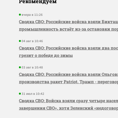
Рекомендуем
вчера в 11:26
Сводка СВО: Российские войска взяли Бикта
промышленность встаёт из-за остановки по
04 авг в 10:46
Сводка СВО: Российские войска взяли два по
грезит о победе до зимы
03 авг в 10:48
Сводка СВО: Российские войска взяли Ольго
производства ракет Patriot, Трамп - перегов
31 июл в 10:42
Сводка СВО: Войска взяли сразу четыре насе
завершения СВО», хотя Зеленский «недогово