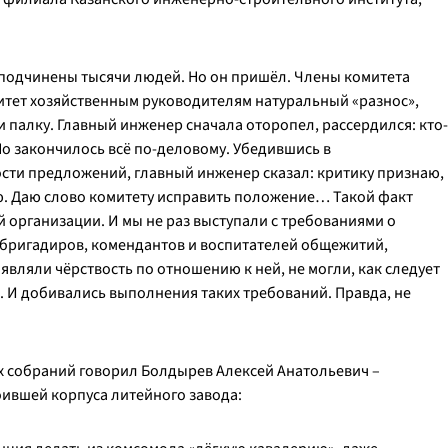
 подчинены тысячи людей. Но он пришёл. Члены комитета
итет хозяйственным руководителям натуральный «разнос»,
и палку. Главный инженер сначала оторопел, рассердился: кто-
 Но закончилось всё по-деловому. Убедившись в
сти предложений, главный инженер сказал: критику признаю,
. Даю слово комитету исправить положение… Такой факт
организации. И мы не раз выступали с требованиями о
 бригадиров, комендантов и воспитателей общежитий,
являли чёрствость по отношению к ней, не могли, как следует
. И добивались выполнения таких требований. Правда, не
х собраний говорил Болдырев Алексей Анатольевич –
оившей корпуса литейного завода: