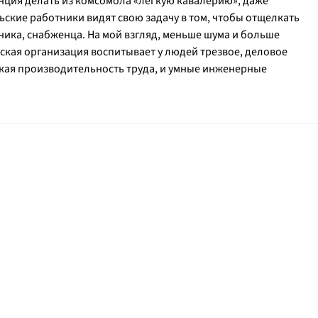
нция делать из комсомола «лёгкую кавалерию», даже
ские работники видят свою задачу в том, чтобы отщелкать
ика, снабженца. На мой взгляд, меньше шума и больше
ьская организация воспитывает у людей трезвое, деловое
окая производительность труда, и умные инженерные