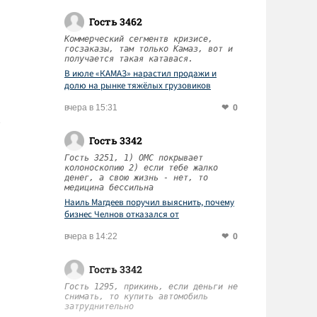
Гость 3462
Коммерческий сегментв кризисе,
госзаказы, там только Камаз, вот и
получается такая катавася.
В июле «КАМАЗ» нарастил продажи и
долю на рынке тяжёлых грузовиков
0
вчера в 15:31
Гость 3342
Гость 3251, 1) ОМС покрывает
колоноскопию 2) если тебе жалко
денег, а свою жизнь - нет, то
медицина бессильна
Наиль Магдеев поручил выяснить, почему
бизнес Челнов отказался от
диспансеризации работников
0
вчера в 14:22
Гость 3342
Гость 1295, прикинь, если деньги не
снимать, то купить автомобиль
затруднительно