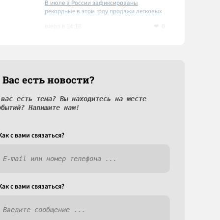
В июле в России зафиксированы
рекордные в этом году продажи легковых
автомобилей
0
вчера в 14:18
 Вас есть новости?
 вас есть тема? Вы находитесь на месте
обытий? Напишите нам!
Как c вами связаться?
Как c вами связаться?