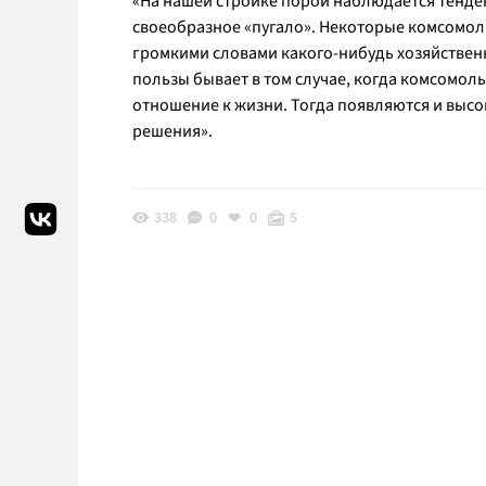
«На нашей стройке порой наблюдается тенде
своеобразное «пугало». Некоторые комсомоль
громкими словами какого-нибудь хозяйственн
пользы бывает в том случае, когда комсомол
отношение к жизни. Тогда появляются и выс
решения».
338
0
0
5