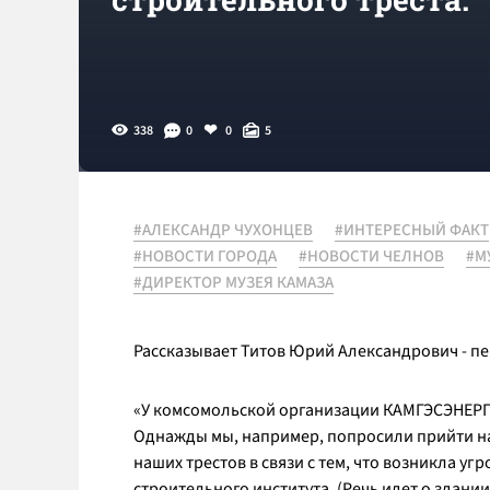
338
0
0
5
#АЛЕКСАНДР ЧУХОНЦЕВ
#ИНТЕРЕСНЫЙ ФАКТ
#НОВОСТИ ГОРОДА
#НОВОСТИ ЧЕЛНОВ
#М
#ДИРЕКТОР МУЗЕЯ КАМАЗА
Рассказывает Титов Юрий Александрович - п
«У комсомольской организации КАМГЭСЭНЕР
Однажды мы, например, попросили прийти на
наших трестов в связи с тем, что возникла уг
строительного института. (Речь идет о здан