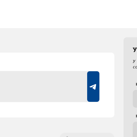
У
У
с