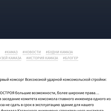
#КАМАЗ
#НОВОСТИ
#БУДНИ КАМАЗА
УЗЕЙ КАМАЗА
#ИСТОРИЯ КАМАЗА
#БЛОГЕР
ервый комсорг Всесоюзной ударной комсомольской стройки:
ГОСТРОЯ большие возможности, более широкие права…
 заседание комитета комсомола главного инженера одного из
роза не сдать в срок в эксплуатацию здание для нашего
ии филиала Казанского инженерно-строительного института,