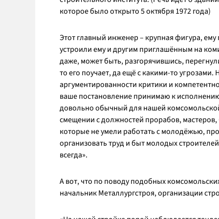
которое было открыто 5 октября 1972 года)
Этот главный инженер – крупная фигура, ему
устроили ему и другим приглашённым на ком
даже, может быть, разгорячившись, перегнул
то его поучает, да ещё с какими-то угрозами.
аргументированности критики и компетентно
ваше постановление принимаю к исполнению
довольно обычный для нашей комсомольской 
смещении с должностей прорабов, мастеров,
которые не умели работать с молодёжью, про
организовать труд и быт молодых строителей
всегда».
А вот, что по поводу подобных комсомольски
начальник Металлургстроя, организации стр