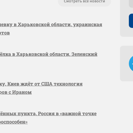
Смотреть все новости
шевку в Харьковской области, украинская
ртов
сёлка в Харьковской области, Зеленский
вку, Киев ждёт от США технология
оров с Ираном
лённых пункта, Россия в «важной точке
роспособен»