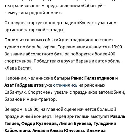
театрализованным представлением «Сабантуй –
жемчужина родной земли».
С полудня стартует концерт радио «Кунел» с участием
артистов татарской эстрады.
Одним из главных событий дня традиционно станет
турнир по борьбе куреш. Соревнования начнутся в 13:00.
За звание абсолютного батыра поборются более 400
спортсменов. Победителю вручат барана и автомобиль
«Лада Веста».
Напомним, челнинские батыры
Ранис Гилязетдинов
и
Азат Габдрашитов
уже
отличились
на районных
Сабантуях. Спортсмены увезли с праздников автомобили,
баранов и мини-трактор.
Вечером, в 18:00, на главной сцене начнется большой
праздничный концерт. Перед зрителями выступят
Равиль
Галиев, Федор Кузнецов, Лилия Букеева, Гульдания
Хайруллина, Айдар и Алмаз Юнусовы, Ильмира