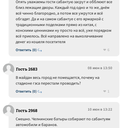
Опять уважаемы гости сабантую засрут и обблюют все
близ лежащие дворы. Каждый год одно и то же, днём
всё чинно благородно, а потом все ужрутся и всё
обгадят. Да и на самом сабантуе с его ярмаркой с
традиционными поделками прямо из китая, с
конскими ценниками ну просто на всё, уже порядком
всё приелось. Всё направлено на выколачивание
денег из кошеля посетителя
6
Ответить (0)
08 июн в 13:50
Гость 2683
В майдан весь город не помещается, почему на
стадионе гэса перестали проводить?
1
Ответить (0)
10 июн в 13:22
Гость 2968
Смешно. Челнинские батыры собирают по сабантуям
автомобили и баранов.