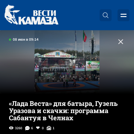
08 июн в 09:14
«Лада Веста» для батыра, Гузель
Уразова и скачки: программа
Сабантуя в Челнах
3260
6
0
1