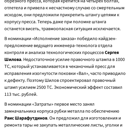
обрезного пресса, которая крепится на четырех болтах,
отлетела и привела к несчастному случаю со смертельным
исходом, они предложили прикрепить штангу цепями к
корпусу пресса. Теперь даже при поломке штанга
останется висеть, травмоопасная ситуация исключается.
В номинации «Исполнение заказа» победило кайдзен-
предложение ведущего инженера-технолога отдела
контроля и анализа технологических процессов
Сергея
Шилова
. Недостаточное усилие правочного штампа в 1000
ТС, который устанавливается в чеканочный пресс для
исправления изогнутости поковки «Вал», часто приводило
к дефекту. Поэтому Шилов спроектировал правочный
штамп усилием 2500 ТС. Экономический эффект составил
113 тыс. рублей.
В номинации «Затраты» первое место занял
замначальника корпуса рубки металла по обеспечению
Раис Шарафутдинов
. Он предложил для изготовления и
ремонта тары не закупать металлические листы, уголки и