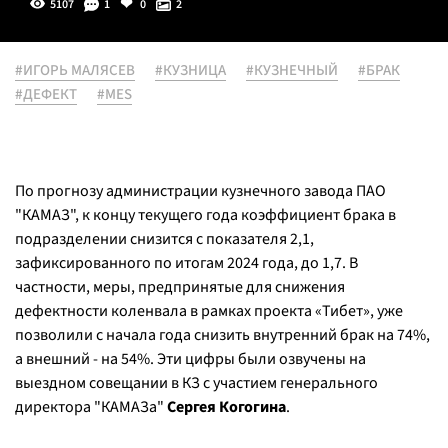
5107
1
0
2
#ИГОРЬ МАЛЯСЕВ
#КУЗНИЦА
#КУЗНЕЧНЫЙ
#БРАК
#ДЕФЕКТ
#MES
По прогнозу администрации кузнечного завода ПАО
"КАМАЗ", к концу текущего года коэффициент брака в
подразделении снизится с показателя 2,1,
зафиксированного по итогам 2024 года, до 1,7. В
частности, меры, предпринятые для снижения
дефектности коленвала в рамках проекта «Тибет», уже
позволили с начала года снизить внутренний брак на 74%,
а внешний - на 54%. Эти цифры были озвучены на
выездном совещании в КЗ с участием генерального
директора "КАМАЗа"
Сергея Когогина
.