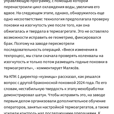
управляющую программу, с помощью которой
перенастроили цикл охлаждения воды, увеличив его
вдвое. На следующем этапе, однако, обнаружилось еще
одно несоответствие: технология предполагала проверку
поковки на изогнутость уже после того, как она
обжигалась и твердела в термоагрегате. Это не оставляло
возможности исправить ее геометрию, фиксировался
брак. Поэтому на заводе пересмотрели
последовательность операций. «Внеся изменения в
техпроцесс, мы стали сначала проверять коленвалы на
изогнутость и только потом размещать годные поковки в
термоагрегаты», - комментирует Малясёв.
На КПК-1 директор «кузницы» рассказал, как решался
вопрос с другой браконосной поковкой 2024 года. По его
словам, нестабильную твердость к этапу мехобработки
демонстрировал шатун. Чтобы исправить это, на заводе
первым делом организовали дополнительное обучение
операторов, занятых настройкой термоагрегатов, а также
усилили контроль над последующими операциями. К