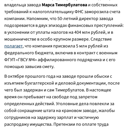
владельца завода
Марса Тимербулатова
и собственных
требований к налогоплательщику ФНС заморозила счета
компании. Напомним, что 50-летний директор завода
подозревается в двух эпизодах финансовых преступлений:
в уклонении от уплаты налогов на 404 млн рублей, и в
мошенничестве в особо крупном размере. Следствие
полагает
, что компания присвоила 5 млн рублей из
федерального бюджета, включив в контракт с военным
ФГУП «ГВСУ №4» аффилированного подрядчика и с его
помощью завысив смету.
В октябре прошлого года на заводе прошли обыски с
изъятием бухгалтерской и деловой документации, после
чего был задержан и сам Тимербулатов. В настоящее
время он пребывает на свободе под запретом
определенных действий. Уголовные дела повлекли за
собой сокращение штата на крановом заводе, жалобы
сотрудников на задержку зарплат и частичную
распродажу имущества. Претензии по оплате труда