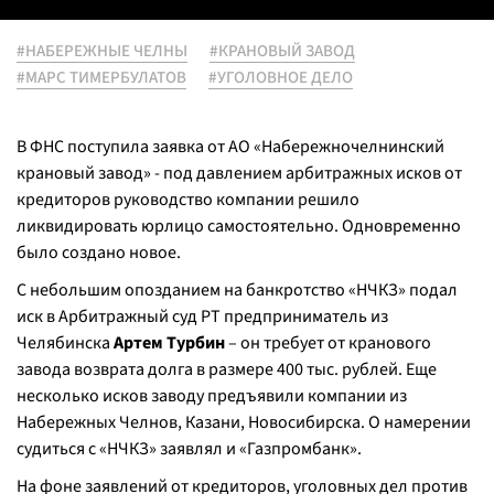
#НАБЕРЕЖНЫЕ ЧЕЛНЫ
#КРАНОВЫЙ ЗАВОД
#МАРС ТИМЕРБУЛАТОВ
#УГОЛОВНОЕ ДЕЛО
В ФНС поступила заявка от АО «Набережночелнинский
крановый завод» - под давлением арбитражных исков от
кредиторов руководство компании решило
ликвидировать юрлицо самостоятельно. Одновременно
было создано новое.
С небольшим опозданием на банкротство «НЧКЗ» подал
иск в Арбитражный суд РТ предприниматель из
Челябинска
Артем Турбин
– он требует от кранового
завода возврата долга в размере 400 тыс. рублей. Еще
несколько исков заводу предъявили компании из
Набережных Челнов, Казани, Новосибирска. О намерении
судиться с «НЧКЗ» заявлял и «Газпромбанк».
На фоне заявлений от кредиторов, уголовных дел против