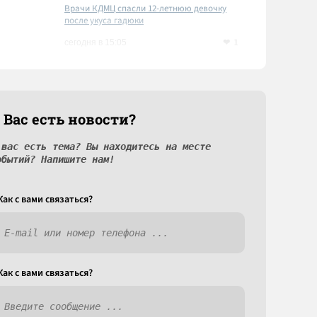
Врачи КДМЦ спасли 12-летнюю девочку
после укуса гадюки
1
сегодня в 15:05
 Вас есть новости?
 вас есть тема? Вы находитесь на месте
обытий? Напишите нам!
Как c вами связаться?
Как c вами связаться?