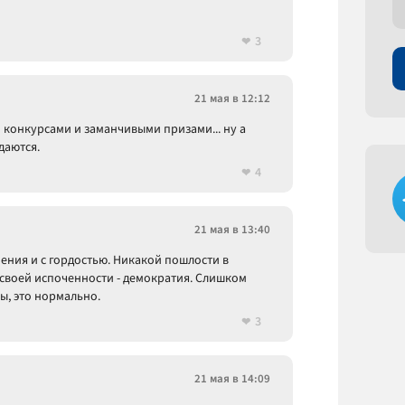
3
21 мая в 12:12
конкурсами и заманчивыми призами... ну а
даются.
4
21 мая в 13:40
ения и с гордостью. Никакой пошлости в
 своей испоченности - демократия. Слишком
ы, это нормально.
3
21 мая в 14:09