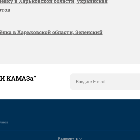
шевку в Харьковской области, украинская
ртов
сёлка в Харьковской области, Зеленский
ТИ КАМАЗа”
елнов
Развернуть