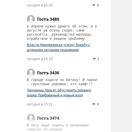
0
сегодня в 15:29
Гость 3480
в апреле нужно думать об этом, а в
августе уж осень скоро. само
рассосётся. руководство молодцы.
отработали и решили проблему.
Власти Нижнекамска усилят борьбу с
шумными ночными гонщиками
1
сегодня в 15:18
Гость 3436
В городе ходите по бетону! В парке
- грунтовые дорожки- это кайф!!!
Челнинцы просят обустроить окраину
парка Прибрежный и новый вход
0
сегодня в 15:11
Гость 3474
В лесу надо ходить в резиновых
сапогах по колено