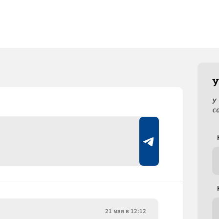
У
У
с
21 мая в 12:12