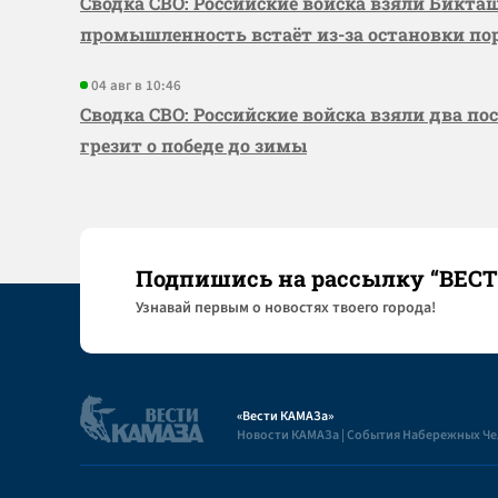
Сводка СВО: Российские войска взяли Бикта
промышленность встаёт из-за остановки по
04 авг в 10:46
Сводка СВО: Российские войска взяли два по
грезит о победе до зимы
Подпишись на рассылку “ВЕС
Узнaвай первым о новостях твоего города!
«Вести КАМАЗа»
Новости КАМАЗа | События Набережных Ч