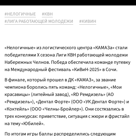
#НЕЛОГИЧНЫЕ
#КВН
#ЛИГА РАБОТАЮЩЕЙ МОЛОДЕЖИ
#КИВИН
«Нелогичные» из логистического центра «КАМАЗа» стали
победителями X сезона Лиги КВН работающей молодежи
Набережных Челнов. Победа обеспечила команде путевку
на Международный фестиваль «КиВиН-2025» в Сочи.
В финале, который прошел в ДК «КАМАЗ», за звание
чемпиона боролись пять команд: «Нелогичные», «Мои
красавицы» (литейный завод), «RD Ремдизель» (АО
«Ремдизель»), «Дентал Форте» (ООО «УК Дентал Форте») и
«Коктейль» (ООО «Челны-Бройлер»). Они состязались в
трех конкурсах: приветствие, ситуация с жюри и фристайл
на тему «Юбилей».
По итогам игры баллы распределились следующим