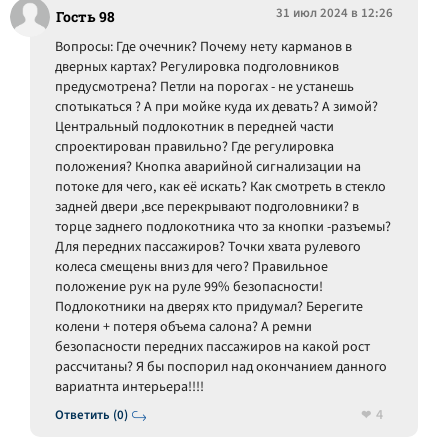
31 июл 2024 в 12:26
Гость 98
Вопросы: Где очечник? Почему нету карманов в
дверных картах? Регулировка подголовников
предусмотрена? Петли на порогах - не устанешь
спотыкаться ? А при мойке куда их девать? А зимой?
Центральный подлокотник в передней части
спроектирован правильно? Где регулировка
положения? Кнопка аварийной сигнализации на
потоке для чего, как её искать? Как смотреть в стекло
задней двери ,все перекрывают подголовники? в
торце заднего подлокотника что за кнопки -разъемы?
Для передних пассажиров? Точки хвата рулевого
колеса смещены вниз для чего? Правильное
положение рук на руле 99% безопасности!
Подлокотники на дверях кто придумал? Берегите
колени + потеря объема салона? А ремни
безопасности передних пассажиров на какой рост
рассчитаны? Я бы поспорил над окончанием данного
вариатнта интерьера!!!!
4
Ответить (0)