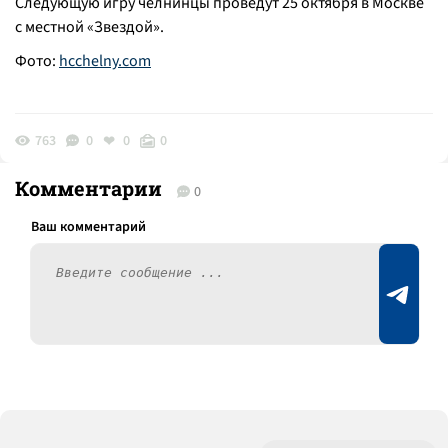
Следующую игру челнинцы проведут 25 октября в Москве
с местной «Звездой».
Фото:
hcchelny.com
763
0
0
0
Комментарии
0