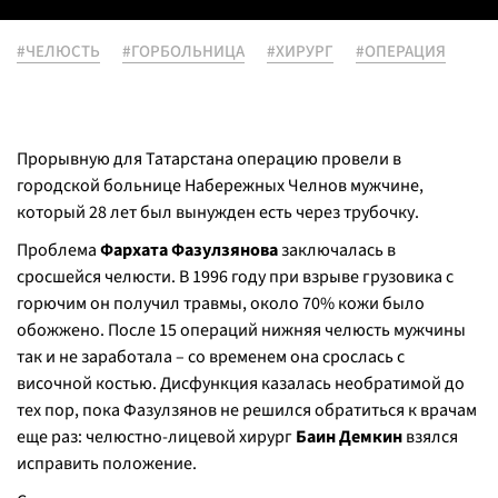
#ЧЕЛЮСТЬ
#ГОРБОЛЬНИЦА
#ХИРУРГ
#ОПЕРАЦИЯ
Прорывную для Татарстана операцию провели в
городской больнице Набережных Челнов мужчине,
который 28 лет был вынужден есть через трубочку.
Проблема
Фархата Фазулзянова
заключалась в
сросшейся челюсти. В 1996 году при взрыве грузовика с
горючим он получил травмы, около 70% кожи было
обожжено. После 15 операций нижняя челюсть мужчины
так и не заработала – со временем она срослась с
височной костью. Дисфункция казалась необратимой до
тех пор, пока Фазулзянов не решился обратиться к врачам
еще раз: челюстно-лицевой хирург
Баин Демкин
взялся
исправить положение.