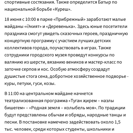
спортивные состязания. Также определится Батыр по
национальной борьбе «Куреш».
18 июня с 10:00 в парке «Прибрежный» заработают малые
майданы «Әкият» и «Деревенька». Здесь юные посетители
праздника смогут увидеть сказочных героев, праздничную
концертную программу с участием лучших детских
коллективов города, поучаствовать в играх. Также
сотрудники городского музея проведут конкурсы по
валянию из шерсти, вязанию веников и мастер-класс по
заточке серпов и кос. Особую атмосферу создадут
душистые стога сена, добротное хозяйственное подворье -
куры, петухи, гуси, козы.
В 11:00 на центральном майдане начнется
театрализованная программа «Туган җирем – назлы
бишегем» – «Родная земля – колыбель моя». По традиции
будут представлены обычаи и обряды, народные танцы и
песни. В постановке намечено задействовать около 1,5
тыс. человек, среди которых студенты, школьники и