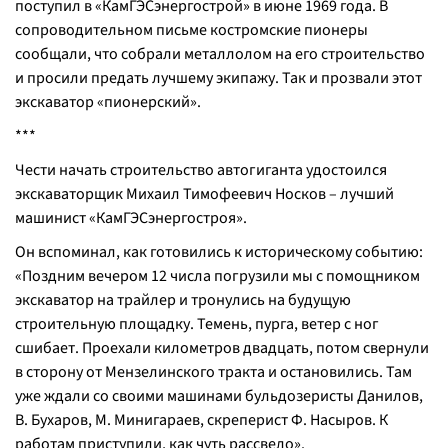
поступил в «КамГЭСэнергострой» в июне 1969 года. В
сопроводительном письме костромские пионеры
сообщали, что собрали металлолом на его строительство
и просили предать лучшему экипажу. Так и прозвали этот
экскаватор «пионерский».
***
Чести начать строительство автогиганта удостоился
экскаваторщик Михаил Тимофеевич Носков – лучший
машинист «КамГЭСэнергостроя».
Он вспоминал, как готовились к историческому событию:
«Поздним вечером 12 числа погрузили мы с помощником
экскаватор на трайлер и тронулись на будущую
строительную площадку. Темень, пурга, ветер с ног
сшибает. Проехали километров двадцать, потом свернули
в сторону от Мензелинского тракта и остановились. Там
уже ждали со своими машинами бульдозеристы Данилов,
В. Бухаров, М. Минигараев, скреперист Ф. Насыров. К
работам приступили, как чуть рассвело».