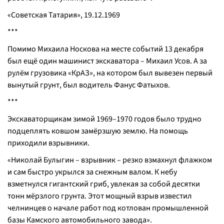
«Советская Татария», 19.12.1969
***
Помимо Михаила Носкова на месте событий 13 декабря
был ещё один машинист экскаватора – Михаил Усов. А за
рулём грузовика «КрАЗ», на котором был вывезен первый
вынутый грунт, был водитель Фанус Фатыхов.
***
Экскаваторщикам зимой 1969–1970 годов было трудно
подцеплять ковшом замёрзшую землю. На помощь
приходили взрывники.
«Николай Булыгин – взрывник – резко взмахнул флажком
и сам быстро укрылся за снежным валом. К небу
взметнулся гигантский гриб, увлекая за собой десятки
тонн мёрзлого грунта. Этот мощный взрыв известил
челнинцев о начале работ под котлован промышленной
базы Камского автомобильного завода».