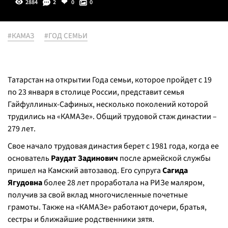
2884
2
0
0
#КАМАЗ
#ГОД СЕМЬИ
Татарстан на открытии Года семьи, которое пройдет с 19
по 23 января в столице России, представит семья
Гайфуллиных-Сафиных, несколько поколений которой
трудились на «КАМАЗе». Общий трудовой стаж династии –
279 лет.
Свое начало трудовая династия берет с 1981 года, когда ее
основатель
Раудат Задинович
после армейской службы
пришел на Камский автозавод. Его супруга
Сагида
Ягудовна
более 28 лет проработала на РИЗе маляром,
получив за свой вклад многочисленные почетные
грамоты. Также на «КАМАЗе» работают дочери, братья,
сестры и ближайшие родственники зятя.