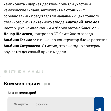
чемпионата «Ударная десятка» приняли участие и
камазовские силачи. Автогигант на столичных
соревнованиях представляли начальник цеха точного
стального литья литейного завода
Анатолий Пахомов
,
мастер цеха комплектации и сборки автомобилей АвЗ
Ленар Шамсиев
, контролер ОТК литейного завода
Альбина Газимова
и инженер-конструктор блока развития
Альбина Сатуллаева
. Отметим, что ежегодно призерам
вручается денежный приз и медали.
1176
0
0
1
Комментарии
0