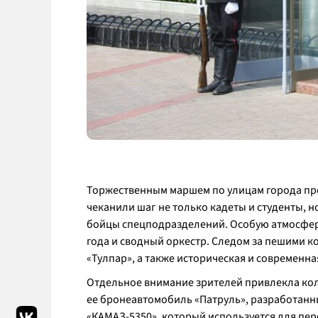
Торжественным маршем по улицам города про
чеканили шаг не только кадеты и студенты, н
бойцы спецподразделений. Особую атмосфер
года и сводный оркестр. Следом за пешими 
«Тулпар», а также историческая и современна
Отдельное внимание зрителей привлекла кол
ее бронеавтомобиль «Патруль», разработанн
«КАМАЗ-5350», который используется для пере