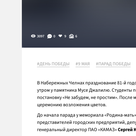
3097
0
9
6
#ДЕНЬ ПОБЕДЫ
#9 МАЯ
#ПАРАД ПОБЕДЫ
В Набережных Челнах празднование 81-й год
утром у памятника Мусе Джалилю. Студенты 
постановку «Не забудем, не простим». После
церемонию возложения цветов.
До начала парада у мемориала «Родина-мать»
представителей городских предприятий, депу
генеральный директор ПАО «КАМАЗ»
Сергей 