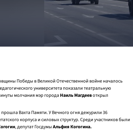
овщины Победы в Великой Отечественной войне началось
педагогического университета показали театральную
 минуты молчания мэр города
Наиль Магдеев
открыл
 прошла Вахта Памяти. У Вечного огня дежурили 36
татского корпуса и силовых структур. Среди участников были
Когогин
, депутат Госдумы
Альфия Когогина.