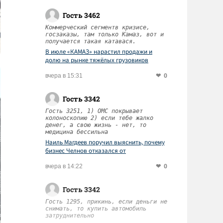
Гость 3462
Коммерческий сегментв кризисе,
госзаказы, там только Камаз, вот и
получается такая катавася.
В июле «КАМАЗ» нарастил продажи и
долю на рынке тяжёлых грузовиков
0
вчера в 15:31
Гость 3342
Гость 3251, 1) ОМС покрывает
колоноскопию 2) если тебе жалко
денег, а свою жизнь - нет, то
медицина бессильна
Наиль Магдеев поручил выяснить, почему
бизнес Челнов отказался от
диспансеризации работников
0
вчера в 14:22
Гость 3342
Гость 1295, прикинь, если деньги не
снимать, то купить автомобиль
затруднительно