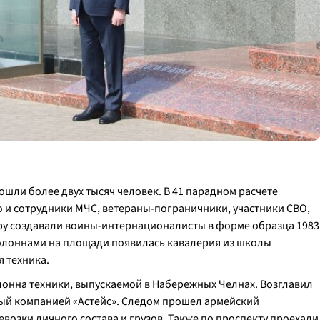
шли более двух тысяч человек. В 41 парадном расчете
о и
сотрудники МЧС, ветераны-пограничники, участники СВО,
у создавали воины-интернационалисты в форме образца 1983
колоннами на площади появилась кавалерия из школы
я техника.
онна техники, выпускаемой в Набережных Челнах. Возглавил
ый компанией «Астейс». Следом прошел армейский
возки личного состава и грузов. Также по проспекту проехали