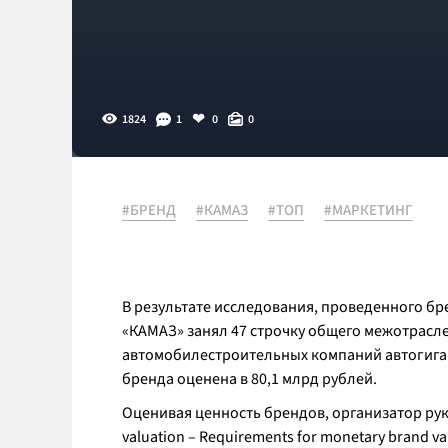
1824
1
0
0
#БРЕНД
#КАМАЗ
#ТОП
#МАРКЕТИНГ
В результате исследования, проведенного бр
«КАМАЗ» занял 47 строчку общего межотрасл
автомобилестроительных компаний автогиган
бренда оценена в 80,1 млрд рублей.
Оценивая ценность брендов, организатор ру
valuation – Requirements for monetary brand v