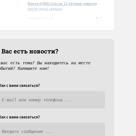
Врачи КДМЦ спасли 12-летнюю девочку
после укуса гадюки
1
сегодня в 15:05
 Вас есть новости?
 вас есть тема? Вы находитесь на месте
обытий? Напишите нам!
Как c вами связаться?
Как c вами связаться?