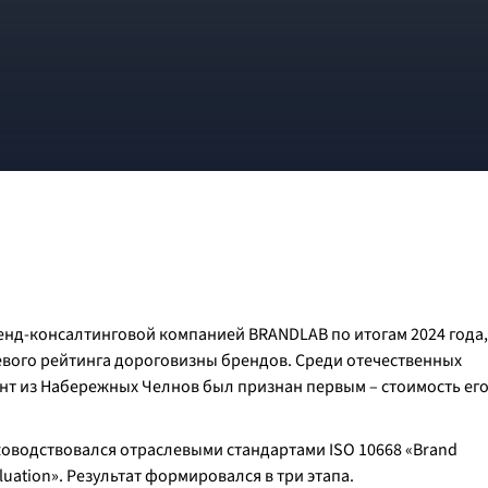
енд-консалтинговой компанией BRANDLAB по итогам 2024 года,
евого рейтинга дороговизны брендов. Среди отечественных
т из Набережных Челнов был признан первым – стоимость ег
ководствовался отраслевыми стандартами ISO 10668 «Brand
aluation». Результат формировался в три этапа.