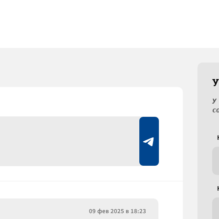
У
У
с
09 фев 2025 в 18:23