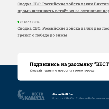
Сводка СВО: Российские войска взяли Бикта
промышленность встаёт из-за остановки по
04 авг в 10:46
Сводка СВО: Российские войска взяли два по
грезит о победе до зимы
Подпишись на рассылку “ВЕС
Узнaвай первым о новостях твоего города!
«Вести КАМАЗа»
Новости КАМАЗа | События Набережных Ч