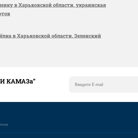
шевку в Харьковской области, украинская
ртов
сёлка в Харьковской области, Зеленский
ТИ КАМАЗа”
елнов