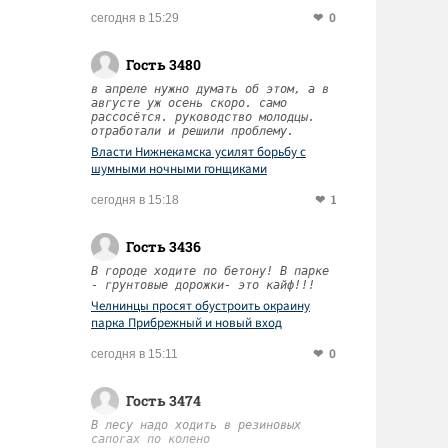
0
сегодня в 15:29
Гость 3480
в апреле нужно думать об этом, а в
августе уж осень скоро. само
рассосётся. руководство молодцы.
отработали и решили проблему.
Власти Нижнекамска усилят борьбу с
шумными ночными гонщиками
1
сегодня в 15:18
Гость 3436
В городе ходите по бетону! В парке
- грунтовые дорожки- это кайф!!!
Челнинцы просят обустроить окраину
парка Прибрежный и новый вход
0
сегодня в 15:11
Гость 3474
В лесу надо ходить в резиновых
сапогах по колено