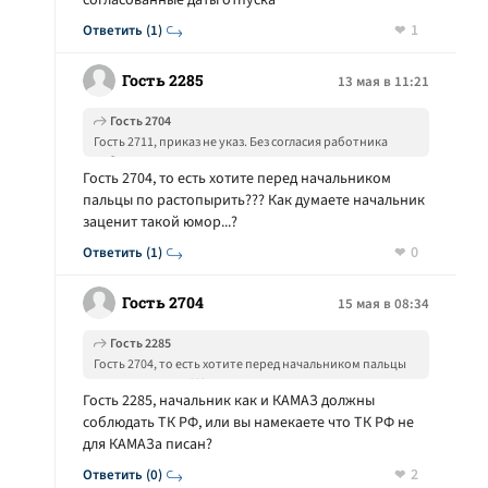
согласованные даты отпуска
1
Ответить (1)
Гость 2285
13 мая в 11:21
Гость 2704
Гость 2711, приказ не указ. Без согласия работника
работодатель не вправе изменить ранее
Гость 2704, то есть хотите перед начальником
согласованные даты отпуска
пальцы по растопырить??? Как думаете начальник
заценит такой юмор...?
0
Ответить (1)
Гость 2704
15 мая в 08:34
Гость 2285
Гость 2704, то есть хотите перед начальником пальцы
по растопырить??? Как думаете начальник заценит
Гость 2285, начальник как и КАМАЗ должны
такой юмор...?
соблюдать ТК РФ, или вы намекаете что ТК РФ не
для КАМАЗа писан?
2
Ответить (0)