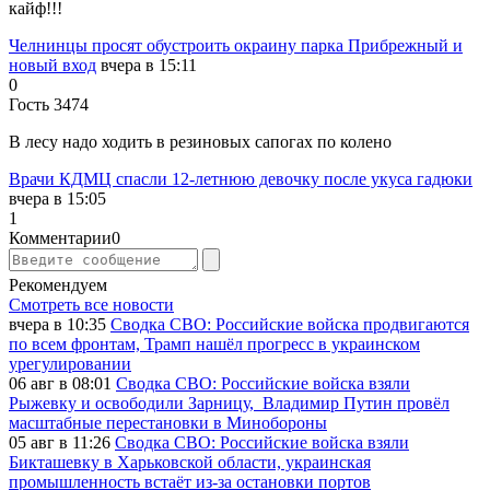
кайф!!!
Челнинцы просят обустроить окраину парка Прибрежный и
новый вход
вчера в 15:11
0
Гость 3474
В лесу надо ходить в резиновых сапогах по колено
Врачи КДМЦ спасли 12-летнюю девочку после укуса гадюки
вчера в 15:05
1
Комментарии
0
Рекомендуем
Смотреть все новости
вчера в 10:35
Сводка СВО: Российские войска продвигаются
по всем фронтам, Трамп нашёл прогресс в украинском
урегулировании
06 авг в 08:01
Сводка СВО: Российские войска взяли
Рыжевку и освободили Зарницу, Владимир Путин провёл
масштабные перестановки в Минобороны
05 авг в 11:26
Сводка СВО: Российские войска взяли
Бикташевку в Харьковской области, украинская
промышленность встаёт из-за остановки портов