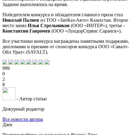
Задание выполнялось на время.
Победителем конкурса и обладателем главного приза стал
Николай Палиев
из ТОО «ЗапКаз-Авто» Казахстан. Второе
место занял
Илья Стрельников
(ООО «ИНТЕР»), третье -
Константин Гавричев
(ООО «ЛуидорСервис Саранск»).
Все участники конкурса награждены памятными подарками,
дипломами и призами от спонсоров конкурса ООО «Савалт-
Ойл Урал» (SAVALT).
999
0
2
8
- Автор статьи
Дежурный редактор
Все новости автора
Дзен
Подписывайтесь на наш канал в Яндекс.Дзен