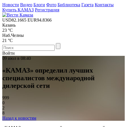
Новости
Видео
Блоги
Фото
Библиотека
Газета
Контакты
Купить КАМАЗ
Регистрация
USD
82.1665
EUR
94.8366
Казань
23 °C
Наб.Челны
21 °C
Войти
09 июл в 08:40
«КАМАЗ» определил лучших
специалистов международной
дилерской сети
999
0
2
8
Назад к новостям