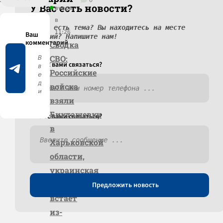
0
У Вас есть новости?
вчера
в
У вас есть тема? Вы находитесь на месте
11:26
событий? Напишите нам!
Сводка
СВО:
Как c вами связаться?
Российские
войска
взяли
Бикташевку
Как c вами связаться?
в
Харьковской
области,
украинская
промышленность
Предложить новость
встаёт
из-