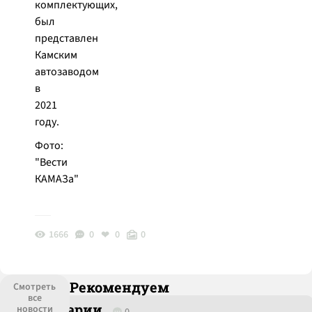
комплектующих,
был
представлен
Камским
автозаводом
в
2021
году.
Фото:
"Вести
КАМАЗа"
1666
0
0
0
Рекомендуем
Смотреть
все
Комментарии
новости