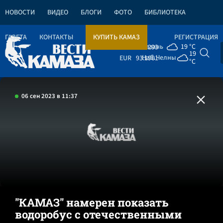
НОВОСТИ
ВИДЕО
БЛОГИ
ФОТО
БИБЛИОТЕКА
ГАЗЕТА
КОНТАКТЫ
КУПИТЬ КАМАЗ
РЕГИСТРАЦИЯ
Казань
19 °C
USD
80.9293
19
Наб.Челны
EUR
93.1901
°C
06 сен 2023 в 11:37
"КАМАЗ" намерен показать
водоробус с отечественными