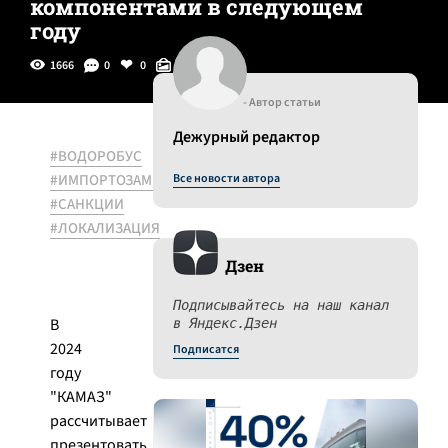
компонентами в следующем
году
1666
0
0
0
- Автор статьи
Дежурный редактор
#ВОДОРОБУС
#ИМПОРТОЗАМЕЩЕНИЕ
Все новости автора
#САНКЦИИ
#ЛОКАЛИЗАЦИЯ
Дзен
Подписывайтесь на наш канал
В
в Яндекс.Дзен
2024
Подписатся
году
"КАМАЗ"
рассчитывает
презентовать