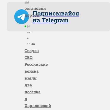
за
остановки
Подписывайся
портов
на Telegram
04
авг
в
10:46
Сводка
СВО:
Российские
войска
взяли
два
посёлка
в
Харьковской