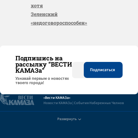
хотя
Зеленский
«недоговороспособен»
Подпишись на
рассылку “ВЕСТИ
КАМАЗа”
Узнaвай первым о новостях
твоего города!
«Вести КАМАЗа»
Новости КАМАЗа | События Набережных Челнов
Развернуть
Полезная информация