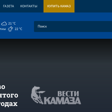
ГАЗЕТА
КОНТАКТЫ
КУПИТЬ КАМАЗ
21 °C
елны
22 °C
во
ятого
годах