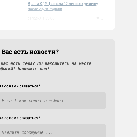
Врачи КДМЦ спасли 12-летнюю девочку
после укуса гадюки
1
сегодня в 15:05
 Вас есть новости?
 вас есть тема? Вы находитесь на месте
обытий? Напишите нам!
Как c вами связаться?
Как c вами связаться?