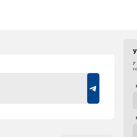
У
У
с