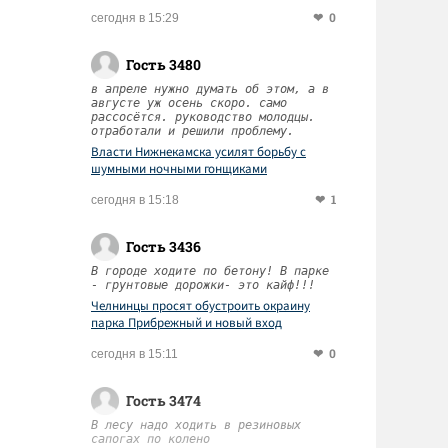
0
сегодня в 15:29
Гость 3480
в апреле нужно думать об этом, а в
августе уж осень скоро. само
рассосётся. руководство молодцы.
отработали и решили проблему.
Власти Нижнекамска усилят борьбу с
шумными ночными гонщиками
1
сегодня в 15:18
Гость 3436
В городе ходите по бетону! В парке
- грунтовые дорожки- это кайф!!!
Челнинцы просят обустроить окраину
парка Прибрежный и новый вход
0
сегодня в 15:11
Гость 3474
В лесу надо ходить в резиновых
сапогах по колено