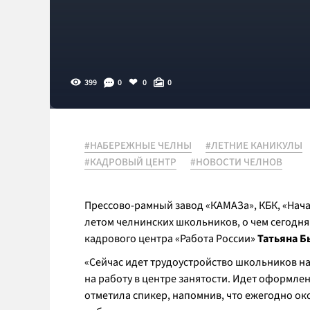
399
0
0
0
#НАБЕРЕЖНЫЕ ЧЕЛНЫ
#ЛЕТНИЕ КАНИКУЛЫ
#КАДРОВЫЙ ЦЕНТР
#НОВОСТИ ЧЕЛНОВ
Прессово-рамный завод «КАМАЗа», КБК, «Нача
летом челнинских школьников, о чем сегодн
кадрового центра «Работа России»
Татьяна Б
«Сейчас идет трудоустройство школьников на
на работу в центре занятости. Идет оформле
отметила спикер, напомнив, что ежегодно око