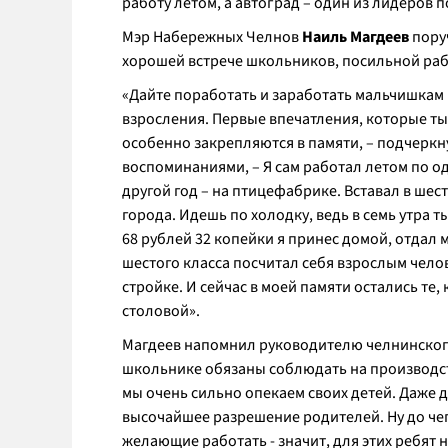
работу летом, а автоград – один из лидеров п
Мэр Набережных Челнов
Наиль Магдеев
пору
хорошей встрече школьников, посильной рабо
«Дайте поработать и заработать мальчишкам
взросления. Первые впечатления, которые т
особенно закрепляются в памяти, – подчерк
воспоминаниями, – Я сам работал летом по одн
другой год – на птицефабрике. Вставал в шес
города. Идешь по холодку, ведь в семь утра 
68 рублей 32 копейки я принес домой, отдал м
шестого класса посчитал себя взрослым чело
стройке. И сейчас в моей памяти остались те,
столовой».
Магдеев напомнил руководителю челнинского
школьнике обязаны соблюдать на производств
мы очень сильно опекаем своих детей. Даже д
высочайшее разрешение родителей. Ну до чего
желающие работать - значит, для этих ребят 