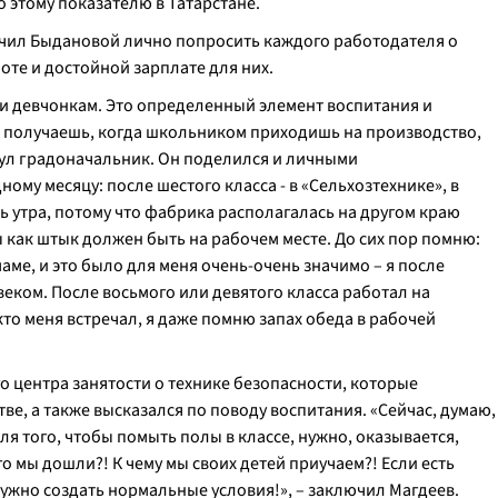
о этому показателю в Татарстане.
чил Быдановой лично попросить каждого работодателя о
те и достойной зарплате для них.
 и девчонкам. Это определенный элемент воспитания и
ы получаешь, когда школьником приходишь на производство,
нул градоначальник. Он поделился и личными
ому месяцу: после шестого класса - в «Сельхозтехнике», в
ть утра, потому что фабрика располагалась на другом краю
ты как штык должен быть на рабочем месте. До сих пор помню:
аме, и это было для меня очень-очень значимо – я после
веком. После восьмого или девятого класса работал на
 кто меня встречал, я даже помню запах обеда в рабочей
 центра занятости о технике безопасности, которые
е, а также высказался по поводу воспитания. «Сейчас, думаю,
ля того, чтобы помыть полы в классе, нужно, оказывается,
 мы дошли?! К чему мы своих детей приучаем?! Если есть
нужно создать нормальные условия!», – заключил Магдеев.