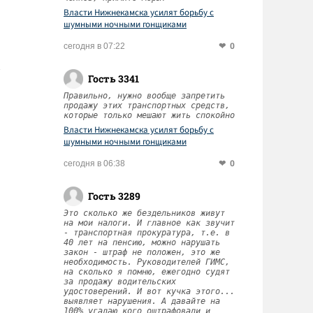
Власти Нижнекамска усилят борьбу с
шумными ночными гонщиками
0
сегодня в 07:22
Гость 3341
Правильно, нужно вообще запретить
продажу этих транспортных средств,
которые только мешают жить спокойно
Власти Нижнекамска усилят борьбу с
шумными ночными гонщиками
0
сегодня в 06:38
Гость 3289
Это сколько же бездельников живут
на мои налоги. И главное как звучит
- транспортная прокуратура, т.е. в
40 лет на пенсию, можно нарушать
закон - штраф не положен, это же
необходимость. Руководителей ГИМС,
на сколько я помню, ежегодно судят
за продажу водительских
удостоверений. И вот кучка этого...
выявляет нарушения. А давайте на
100% угадаю кого оштрафовали и