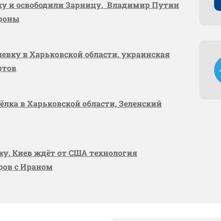
вку и освободили Зарницу, Владимир Путин
ороны
шевку в Харьковской области, украинская
ртов
сёлка в Харьковской области, Зеленский
вку, Киев ждёт от США технология
оров с Ираном