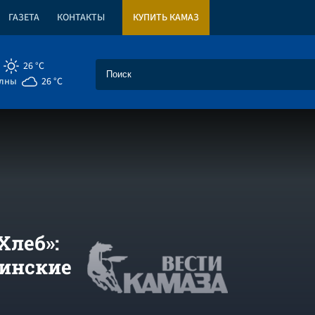
ГАЗЕТА
КОНТАКТЫ
КУПИТЬ КАМАЗ
26 °C
елны
26 °C
Хлеб»:
нинские