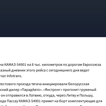
ча КАМАЗ-54901 на 8 тыс. километров по дорогам Евросоюза
азный дневник этого рейса с сегодняшнего дня ведет
ал Infotrans.
тестового проезда тягача инициировали белорусская
вский дилер «ПарадАвто». «Янстронг» прогонит груженый
он отправился в Латвию, откуда, через Литву и Польшу,
роде Пассау КАМАЗ-54901 примет на борт комплектующие для