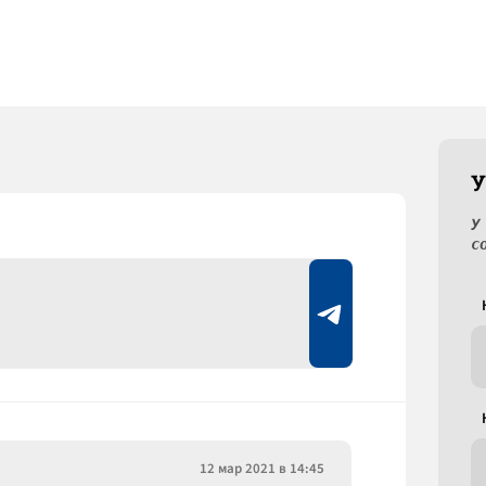
У
У
с
12 мар 2021 в 14:45