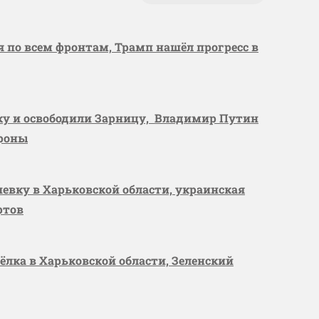
я по всем фронтам, Трамп нашёл прогресс в
вку и освободили Зарницу, Владимир Путин
ороны
шевку в Харьковской области, украинская
ртов
сёлка в Харьковской области, Зеленский