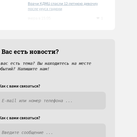
Врачи КДМЦ спасли 12-летнюю девочку
после укуса гадюки
1
вчера в 15:05
 Вас есть новости?
 вас есть тема? Вы находитесь на месте
обытий? Напишите нам!
Как c вами связаться?
Как c вами связаться?