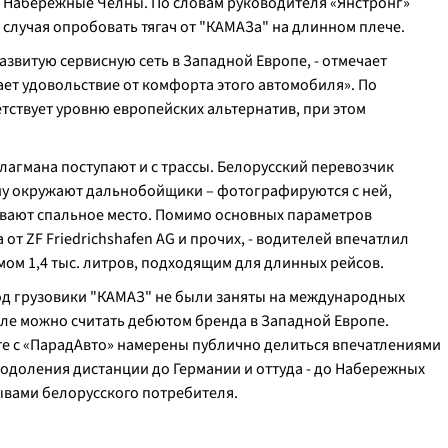
в Набережные Челны. По словам руководителя «Янстронг»
 случая опробовать тягач от "КАМАЗа" на длинном плече.
азвитую сервисную сеть в Западной Европе, - отмечает
ает удовольствие от комфорта этого автомобиля». По
тствует уровню европейских альтернатив, при этом
лагмана поступают и с трассы. Белорусский перевозчик
ину окружают дальнобойщики – фотографируются с ней,
ивают спальное место. Помимо основных параметров
от ZF Friedrichshafen AG и прочих, - водителей впечатлил
ом 1,4 тыс. литров, подходящим для длинных рейсов.
иод грузовики "КАМАЗ" не были заняты на международных
сле можно считать дебютом бренда в Западной Европе.
е с «ПарадАвто» намерены публично делиться впечатлениями
еодоления дистанции до Германии и оттуда - до Набережных
зывами белорусского потребителя.