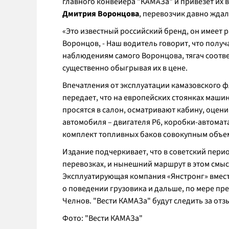
главного конвейера "КАМАЗа" и привезет их 
Дмитрия Воронцова
, перевозчик давно ждал
«Это известный российский бренд, он имеет р
Воронцов, - Наш водитель говорит, что получ
наблюдениям самого Воронцова, тягач соотве
существенно обыгрывая их в цене.
Впечатления от эксплуатации камазовского ф
передает, что на европейских стоянках маш
просятся в салон, осматривают кабину, оцен
автомобиля – двигателя Р6, коробки-автомата 
комплект топливных баков совокупным объем
Издание подчеркивает, что в советский пер
перевозках, и нынешний маршрут в этом смы
Эксплуатирующая компания «Янстронг» вмест
о поведении грузовика и дальше, по мере пр
Челнов. "Вести КАМАЗа" будут следить за от
Фото: "Вести КАМАЗа"