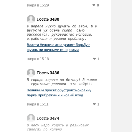
0
вчера в 15:29
Гость 3480
в апреле нужно думать об этом, а в
августе уж осень скоро. само
рассосётся. руководство молодцы.
отработали и решили проблему.
Власти Нижнекамска усилят борьбу с
шумными ночными гонщиками
1
вчера в 15:18
Гость 3436
В городе ходите по бетону! В парке
- грунтовые дорожки- это кайф!!!
Челнинцы просят обустроить окраину
парка Прибрежный и новый вход
1
вчера в 15:11
Гость 3474
В лесу надо ходить в резиновых
сапогах по колено