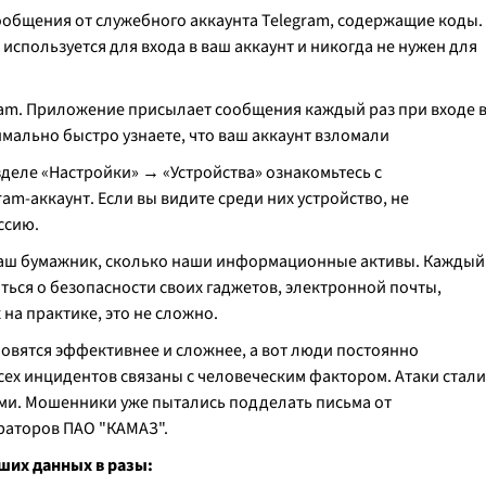
ообщения от служебного аккаунта Telegram, содержащие коды.
используется для входа в ваш аккаунт и никогда не нужен для
ram. Приложение присылает сообщения каждый раз при входе 
симально быстро узнаете, что ваш аккаунт взломали
азделе «Настройки» → «Устройства» ознакомьтесь с
am-аккаунт. Если вы видите среди них устройство, не
ссию.
наш бумажник, сколько наши информационные активы. Каждый
ться о безопасности своих гаджетов, электронной почты,
 на практике, это не сложно.
новятся эффективнее и сложнее, а вот люди постоянно
сех инцидентов связаны с человеческим фактором. Атаки стали
и. Мошенники уже пытались подделать письма от
раторов ПАО "КАМАЗ".
ших данных в разы: