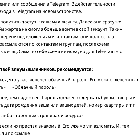
ении или сообщении в Telegram. В действительности
ода в Telegram на новом устройстве.
лучить доступ к вашему аккаунту. Далее они сразу же
 жертва не смогла больше войти в свой аккаунт. Таким
 переписке, вложениям и контактам, они полностью
ассылаются по контактам и группам, после схема
месяц. Сама по себе схема не нова, но для Telegram это
ертвой злоумышленников, рекомендуется:
ься, что у вас включен облачный пароль. Его можно включить в
ть» → «Облачный пароль»
нее, тем надежнее. Пароль должен содержать буквы, цифры и
 дата рождения ваша или ваших детей, номер квартиры и т.п.
х-либо сторонних страницах и ресурсах
 если их прислал знакомый. Его уже могли взломать. И, тем
шли по ссылке