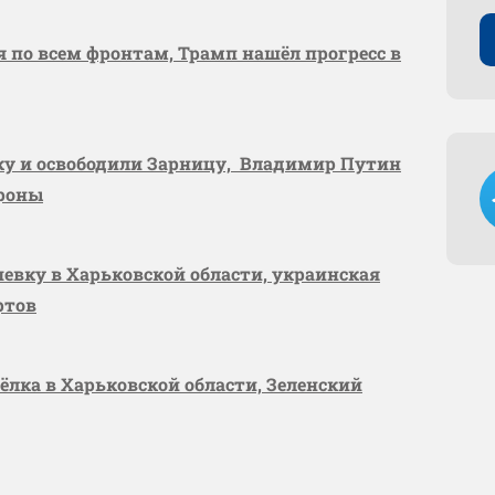
я по всем фронтам, Трамп нашёл прогресс в
вку и освободили Зарницу, Владимир Путин
ороны
шевку в Харьковской области, украинская
ртов
сёлка в Харьковской области, Зеленский