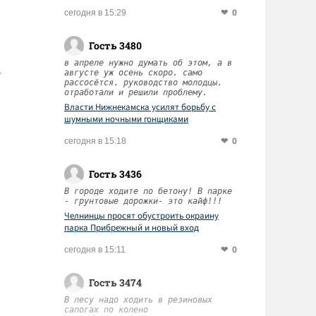
0
сегодня в 15:29
Гость 3480
в апреле нужно думать об этом, а в
в
августе уж осень скоро. само
рассосётся. руководство молодцы.
отработали и решили проблему.
Власти Нижнекамска усилят борьбу с
шумными ночными гонщиками
0
сегодня в 15:18
Гость 3436
В городе ходите по бетону! В парке
- грунтовые дорожки- это кайф!!!
Челнинцы просят обустроить окраину
парка Прибрежный и новый вход
0
сегодня в 15:11
Гость 3474
В лесу надо ходить в резиновых
сапогах по колено