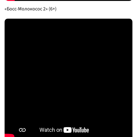
«Босс-Молокосос 2» (6+)