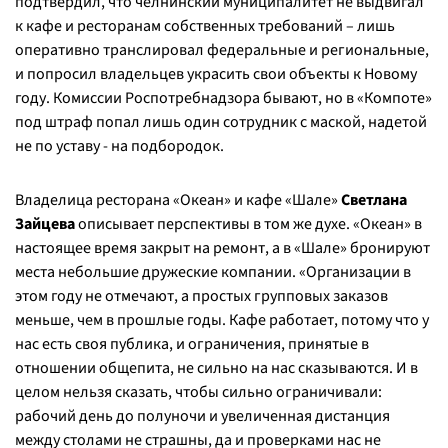
подтвердил, что челнинский муниципалитет не выдвигал
к кафе и ресторанам собственных требований – лишь
оперативно транслировал федеральные и региональные,
и попросил владельцев украсить свои объекты к Новому
году. Комиссии Роспотребнадзора бывают, но в «Компоте»
под штраф попал лишь один сотрудник с маской, надетой
не по уставу - на подбородок.
Владелица ресторана «Океан» и кафе «Шале»
Светлана
Зайцева
описывает перспективы в том же духе. «Океан» в
настоящее время закрыт на ремонт, а в «Шале» бронируют
места небольшие дружеские компании. «
Организации в
этом году не отмечают, а простых групповых заказов
меньше, чем в прошлые годы. Кафе работает, потому что у
нас есть своя публика, и ограничения, принятые в
отношении общепита, не сильно на нас сказываются. И в
целом нельзя сказать, чтобы сильно ограничивали:
рабочий день до полуночи и увеличенная дистанция
между столами не страшны, да и проверками нас не