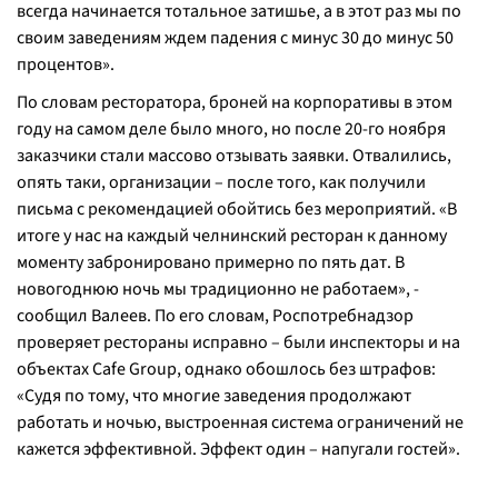
всегда начинается тотальное затишье, а в этот раз мы по
своим заведениям ждем падения с минус 30 до минус 50
процентов
».
По словам ресторатора, броней на корпоративы в этом
году на самом деле было много, но после 20-го ноября
заказчики стали массово отзывать заявки. Отвалились,
опять таки, организации – после того, как получили
письма с рекомендацией обойтись без мероприятий. «
В
итоге у нас на каждый челнинский ресторан к данному
моменту забронировано примерно по пять дат. В
новогоднюю ночь мы традиционно не работаем
», -
сообщил Валеев. По его словам, Роспотребнадзор
проверяет рестораны исправно – были инспекторы и на
объектах Cafe Group, однако обошлось без штрафов:
«
Судя по тому, что многие заведения продолжают
работать и ночью, выстроенная система ограничений не
кажется эффективной. Эффект один – напугали гостей
».