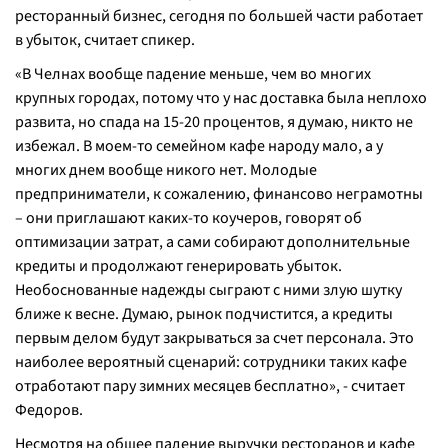
ресторанный бизнес, сегодня по большей части работает
в убыток, считает спикер.
«
В Челнах вообще падение меньше, чем во многих
крупных городах, потому что у нас доставка была неплохо
развита, но спада на 15-20 процентов, я думаю, никто не
избежал. В моем-то семейном кафе народу мало, а у
многих днем вообще никого нет. Молодые
предприниматели, к сожалению, финансово неграмотны
– они приглашают каких-то коучеров, говорят об
оптимизации затрат, а сами собирают дополнительные
кредиты и продолжают генерировать убыток.
Необоснованные надежды сыграют с ними злую шутку
ближе к весне. Думаю, рынок подчистится, а кредиты
первым делом будут закрываться за счет персонала. Это
наиболее вероятный сценарий: сотрудники таких кафе
отработают пару зимних месяцев бесплатно
», - считает
Федоров.
Несмотря на общее падение выручки ресторанов и кафе