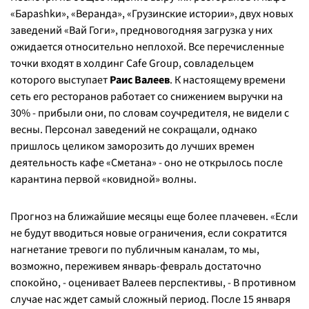
«Бараshkи», «Веранда», «Грузинские истории», двух новых
заведений «Вай Гоги», предновогодняя загрузка у них
ожидается относительно неплохой. Все перечисленные
точки входят в холдинг Cafe Group, совладельцем
которого выступает
Раис Валеев
. К настоящему времени
сеть его ресторанов работает со снижением выручки на
30% - прибыли они, по словам соучредителя, не видели с
весны. Персонал заведений не сокращали, однако
пришлось целиком заморозить до лучших времен
деятельность кафе «Сметана» - оно не открылось после
карантина первой «ковидной» волны.
Прогноз на ближайшие месяцы еще более плачевен. «
Если
не будут вводиться новые ограничения, если сократится
нагнетание тревоги по публичным каналам, то мы,
возможно, переживем январь-февраль достаточно
спокойно, -
оценивает Валеев перспективы,
- В противном
случае нас ждет самый сложный период. После 15 января