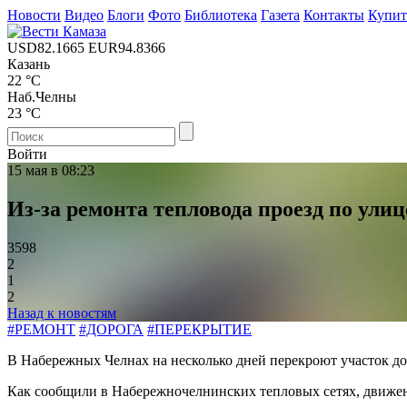
Новости
Видео
Блоги
Фото
Библиотека
Газета
Контакты
Купи
USD
82.1665
EUR
94.8366
Казань
22 °C
Наб.Челны
23 °C
Войти
15 мая в 08:23
Из-за ремонта тепловода проезд по ули
3598
2
1
2
Назад к новостям
#РЕМОНТ
#ДОРОГА
#ПЕРЕКРЫТИЕ
В Набережных Челнах на несколько дней перекроют участок до
Как сообщили в Набережночелнинских тепловых сетях, движение