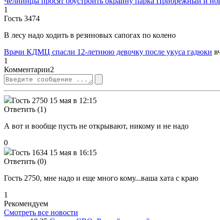
Челнинцы просят обустроить окраину парка Прибрежный и но
1
Гость 3474
В лесу надо ходить в резиновых сапогах по колено
Врачи КДМЦ спасли 12-летнюю девочку после укуса гадюки
в
1
Комментарии
2
Гость 2750
15 мая в 12:15
Ответить (1)
А вот и вообще пусть не открывают, никому и не надо
0
Гость 1634
15 мая в 16:15
Ответить (0)
Гость 2750, мне надо и еще много кому...ваша хата с краю
1
Рекомендуем
Смотреть все новости