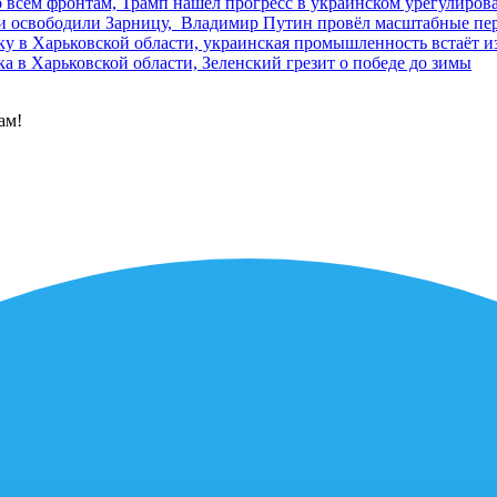
 всем фронтам, Трамп нашёл прогресс в украинском урегулиров
 и освободили Зарницу, Владимир Путин провёл масштабные п
у в Харьковской области, украинская промышленность встаёт из
а в Харьковской области, Зеленский грезит о победе до зимы
ам!