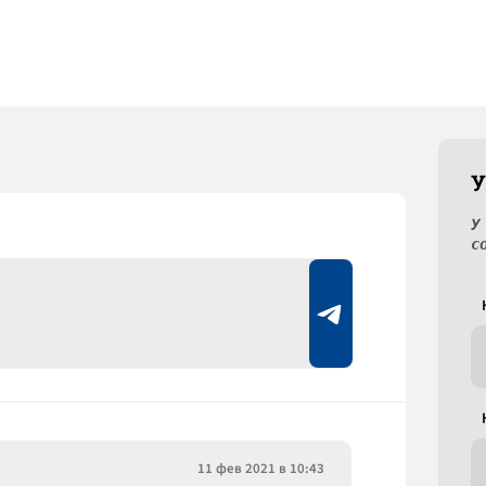
У
У
с
11 фев 2021 в 10:43