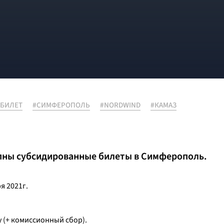
БИЛЕТ
#СИМФЕРОПОЛЬ
#NORDWIND
#КАМАЗ
упны субсидированные билеты в Симферополь.
я 2021г.
у (+ комиссионный сбор).