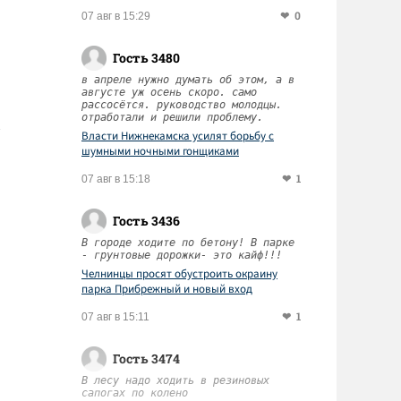
0
07 авг в 15:29
Гость 3480
в апреле нужно думать об этом, а в
августе уж осень скоро. само
рассосётся. руководство молодцы.
отработали и решили проблему.
Власти Нижнекамска усилят борьбу с
шумными ночными гонщиками
1
07 авг в 15:18
Гость 3436
В городе ходите по бетону! В парке
- грунтовые дорожки- это кайф!!!
Челнинцы просят обустроить окраину
парка Прибрежный и новый вход
1
07 авг в 15:11
Гость 3474
В лесу надо ходить в резиновых
сапогах по колено