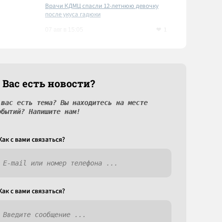
Врачи КДМЦ спасли 12-летнюю девочку
после укуса гадюки
1
07 авг в 15:05
 Вас есть новости?
 вас есть тема? Вы находитесь на месте
обытий? Напишите нам!
Как c вами связаться?
Как c вами связаться?