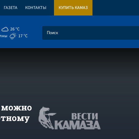
ГАЗЕТА
КОНТАКТЫ
КУПИТЬ КАМАЗ
26 °C
елны
17 °C
о можно
отному