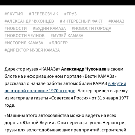
#ЯКУТИЯ
#ПЕРЕВОЗЧИК
#ГРУЗ
#АЛЕКСАНДР ЧУХОНЦЕВ
#ИНТЕРЕСНЫЙ ФАКТ
#КАМАЗ
#НОВОСТИ
#БУДНИ КАМАЗА
#НОВОСТИ ГОРОДА
#НОВОСТИ ЧЕЛНОВ
#МУЗЕЙ КАМАЗА
#ИСТОРИЯ КАМАЗА
#БЛОГЕР
#ДИРЕКТОР МУЗЕЯ КАМАЗА
Директор музея «КАМАЗа»
Александр Чухонцев
в своем
блоге на информационном портале «Вести КАМАЗа»
рассказал о начале работы автомобилей КАМАЗ
в Якутии
во второй половине 1970-х годов
. Блогер привел вырезку
из материала газеты «Советская Россия» от 31 января 1977
года.
«
Машины этого автохозяйства можно видеть на всех
дорогах Южной Якутии . Они перевозят уголь Нерюнгри,
грузы для золотодобывающих предприятий, строителей